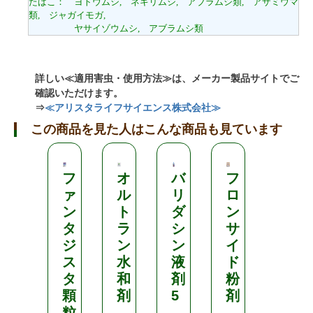
たばこ： ヨトウムシ, ネキリムシ, アブラムシ類, アザミウマ
類, ジャガイモガ,
ヤサイゾウムシ, アブラムシ類
詳しい≪適用害虫・使用方法≫は、メーカー製品サイトでご
確認いただけます。
⇒
≪アリスタライフサイエンス株式会社≫
この商品を見た人はこんな商品も見ています
フ
オ
バ
フ
ダ
ァ
ル
リ
ロ
イ
ン
ト
ダ
ン
ア
タ
ラ
シ
サ
ジ
ジ
ン
ン
イ
ノ
ス
水
液
ド
ン
タ
和
剤
粉
粒
顆
剤
5
剤
剤
粒
5