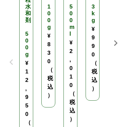
水
1
5
3
和
0
0
k
3
剤
0
0
g
k
g
m
g
¥
5
l
¥
¥
9
0
¥
8
1
9
0
2
3
,
g
0
,
0
9
¥
（
0
（
8
1
税
1
税
0
2
込
0
込
（
,
）
（
）
税
9
税
込
5
込
）
0
）
（