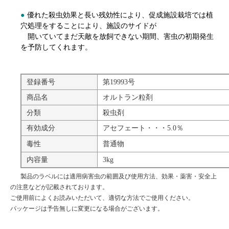
●
優れた殺虫効果と長い残効性により、促成施設栽培では植
穴処理をすることにより、施設のサイドが
開いていてまだ天敵を放飼できない期間、害虫の初期発生
を予防してくれます。
登録番号
第19993号
商品名
オルトラン粒剤
分類
殺虫剤
有効成分
アセフェート・・・5.0％
毒性
普通物
内容量
3kg
製品のラベルには適用病害虫の範囲及び使用方法、効果・薬害・安全上
の注意などが記載されております。
ご使用前によくお読みいただいて、適切な方法でご使用ください。
パッケージは予告無しに変更になる場合がございます。