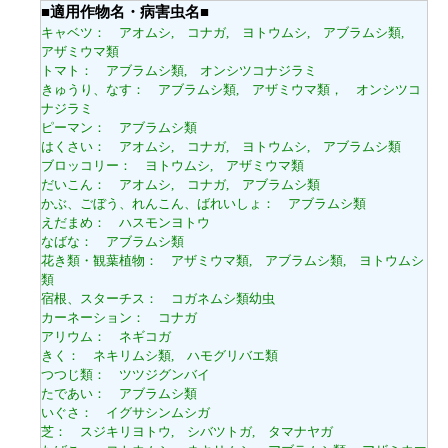
■適用作物名・病害虫名■
キャベツ： アオムシ, コナガ, ヨトウムシ, アブラムシ類,
アザミウマ類
トマト： アブラムシ類, オンシツコナジラミ
きゅうり、なす： アブラムシ類, アザミウマ類， オンシツコ
ナジラミ
ピーマン： アブラムシ類
はくさい： アオムシ, コナガ, ヨトウムシ, アブラムシ類
ブロッコリー： ヨトウムシ, アザミウマ類
だいこん： アオムシ, コナガ, アブラムシ類
かぶ、ごぼう、れんこん、ばれいしょ： アブラムシ類
えだまめ： ハスモンヨトウ
なばな： アブラムシ類
花き類・観葉植物： アザミウマ類, アブラムシ類, ヨトウムシ
類
宿根、スターチス： コガネムシ類幼虫
カーネーション： コナガ
アリウム： ネギコガ
きく： ネキリムシ類, ハモグリバエ類
つつじ類： ツツジグンバイ
たであい： アブラムシ類
いぐさ： イグサシンムシガ
芝： スジキリヨトウ, シバツトガ, タマナヤガ