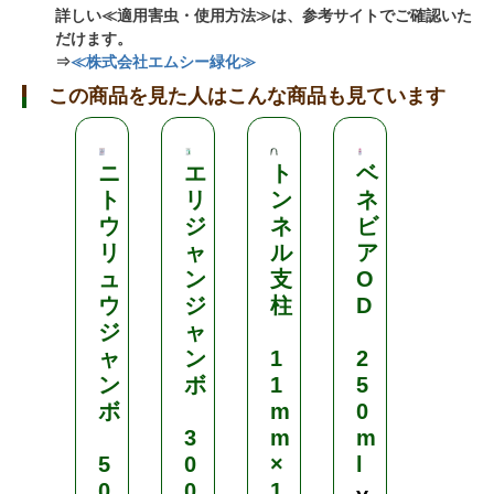
詳しい≪適用害虫・使用方法≫は、参考サイトでご確認いた
だけます。
⇒
≪株式会社エムシー緑化≫
この商品を見た人はこんな商品も見ています
ニ
エ
ト
ベ
M
ト
リ
ン
ネ
C
ウ
ジ
ネ
ビ
P
リ
ャ
ル
ア
ソ
ュ
ン
支
O
ー
ウ
ジ
柱
D
ダ
ジ
ャ
塩
ャ
ン
1
2
ン
ボ
1
5
1
ボ
m
0
.
3
m
m
5
5
0
×
l
k
0
0
1
g