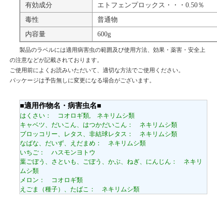
有効成分
エトフェンプロックス・・・0.50％
毒性
普通物
内容量
600g
製品のラベルには適用病害虫の範囲及び使用方法、効果・薬害・安全上
の注意などが記載されております。
ご使用前によくお読みいただいて、適切な方法でご使用ください。
パッケージは予告無しに変更になる場合がございます。
■適用作物名・病害虫名■
はくさい： コオロギ類, ネキリムシ類
キャベツ、だいこん、はつかだいこん： ネキリムシ類
ブロッコリー、レタス、非結球レタス： ネキリムシ類
なばな、だいず、えだまめ： ネキリムシ類
いちご： ハスモンヨトウ
葉ごぼう、さといも、ごぼう、かぶ、ねぎ、にんじん： ネキリ
ムシ類
メロン： コオロギ類
えごま（種子）、たばこ： ネキリムシ類