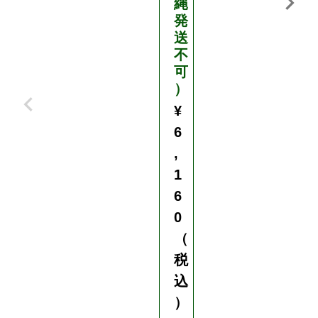
縄
発
送
不
可
）
¥
6
,
1
6
0
（
税
込
）