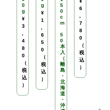
¥
0
g
5
¥
6
g
0
¥
2
,
c
¥
1
,
m
7
3
,
4
8
,
5
6
8
0
0
4
5
0
（
本
8
0
（
入
税
0
（
（
税
込
（
離
税
込
）
島
税
込
）
・
込
）
北
）
海
道
・
沖