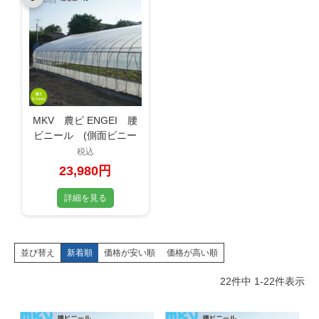
MKV 農ビ ENGEI 腰
ビニール (側面ビニー
ル) 3×10間
税込
0.1mm×185cm×47m
23,980円
詳細を見る
並び替え
新着順
価格が安い順
価格が高い順
22
件中
1
-
22
件表示