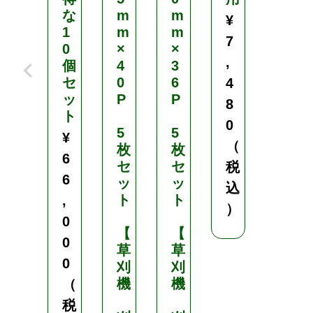
な
m
m
セ
¥
1
m
m
ッ
7
0
×
×
ト
,
個
4
3
セ
0
6
(
4
ッ
P
P
ベ
8
ト
タ
0
5
5
掛
¥
（
枚
枚
け
6
セ
セ
・
税
6
ッ
ッ
マ
込
ト
ト
ル
,
）
チ
0
【
【
掛
0
草
草
け
0
刈
刈
・
機
機
害
（
虫
税