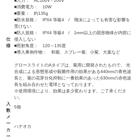
■入力： AC100V - 200V
■消費電力： 10W
■重量： 約135g
■防水規格： IPX4 等級4 / 飛沫によっても有害な影響を
受けない
■防人規格： IPX4 等級4 / 1mm以上の固形物体が内部に
仕
侵入しない
様
■照射角度： 120～135度
■導入事例作物： 和菊、スプレー菊、小菊、大葉など
グロースライトのAタイプは、菊用に開発されたもので、 光
合成による形態形成や殺菌作用の効果がある440nmの青色波
長と、菊の花芽分化抑制に一番効果のあった630nmの赤色波
長を組み合わせた電球となっております。
※使用環境により、効果は多少変わります。ご了承くださ
い。
入
5個
数
メ
ー
ハナオカ
カ
ー