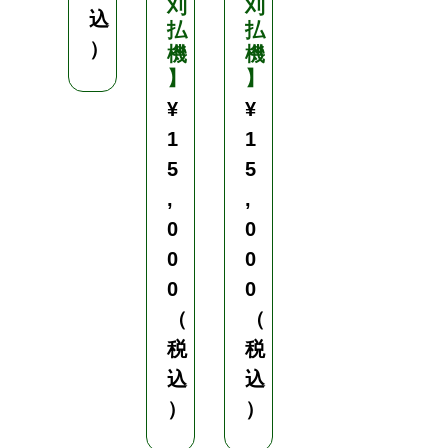
刈
刈
忌
込
払
払
避
）
機
機
)
】
】
¥
¥
¥
7
1
1
5
5
5
,
,
,
9
0
0
0
0
0
0
0
0
（
（
（
税
税
税
込
込
込
）
）
）