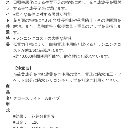
ス
日照率悪化による生育不足の植物に対し、光合成波長を照射
ラ
する事で成長促進に繋げます。
イ
●様々な条件に対する照射が可能
ト
花き類の特徴に合わせて徒長抑制や落蕾防止・その他問題を
共
解消。また、草勢維持・収穫数量・重量のアップを目指しま
通
す。
特
●ランニングコストの大幅な削減
長
低電力仕様により、白熱電球使用時と比べるとランニングコ
ストが約1/6に節減されます。
●約40,000時間使用可能で、耐久性にも優れています。
【注意点】
※硫黄成分を含む農薬をご使用の場合、電球に防水加工・ソ
ケット部分に防水シリコンキャップを別途ご利用ください。
商
品
名/
グロースライト Aタイプ
型
式
■効果： 花芽分化抑制
■口金： E26