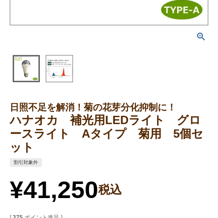
日照不足を解消！菊の花芽分化抑制に！
ハナオカ 補光用LEDライト グロ
ースライト Aタイプ 菊用 5個セ
ット
割引対象外
¥
41,250
税込
[
375
ポイント進呈 ]