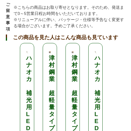
ご
※こちらの商品はお取り寄せとなります。そのため、発送ま
留
で3～5営業日程お時間をいただいております。
意
※リニューアルに伴い、パッケージ・仕様等予告なく変更す
事
る場合がございます。予めご了承ください。
項
この商品を見た人はこんな商品も見ています
ハ
津
津
ハ
反
ナ
村
村
ナ
射
オ
鋼
鋼
オ
資
カ
業
業
カ
材
補
超
超
補
て
光
軽
軽
光
る
用
量
量
用
て
L
タ
タ
L
る
E
イ
イ
E
D
プ
プ
D
幅