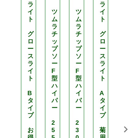
ラ
ラ
6
イ
ツ
ツ
イ
5
ト
ム
ム
ト
c
ラ
ラ
m
グ
チ
チ
グ
×
ロ
ッ
ッ
ロ
長
ー
プ
プ
ー
さ
ス
ソ
ソ
ス
5
ラ
ー
ー
ラ
0
イ
F
F
イ
m
ト
型
型
ト
ハ
ハ
有
B
イ
イ
A
孔
タ
パ
パ
タ
タ
イ
ー
ー
イ
イ
プ
プ
プ
2
2
お
5
3
菊
6
得
5
0
用
本