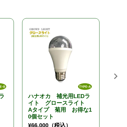
ラ
ハナオカ 補光用LEDラ
ハナ
ト
イト グロースライト
イト
Aタイプ 菊用 お得な1
Aタ
0個セット
ト
¥
66,000
（税込）
¥
34,