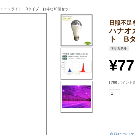
グロースライト Bタイプ お得な10個セット
日照不足
ハナオ
ト B
割引対象外
¥
77
[
700
ポイント進
商品について