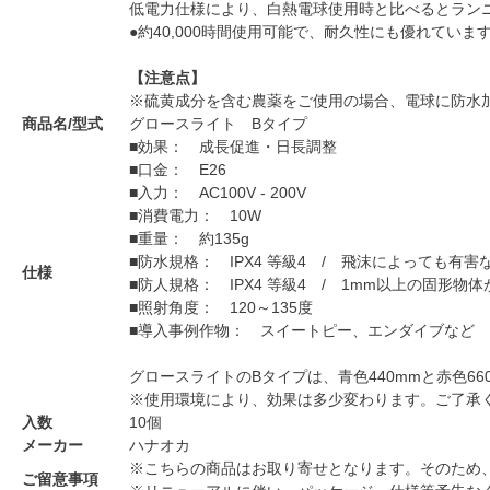
低電力仕様により、白熱電球使用時と比べるとランニ
●約40,000時間使用可能で、耐久性にも優れていま
【注意点】
※硫黄成分を含む農薬をご使用の場合、電球に防水
商品名/型式
グロースライト Bタイプ
■効果： 成長促進・日長調整
■口金： E26
■入力： AC100V - 200V
■消費電力： 10W
■重量： 約135g
■防水規格： IPX4 等級4 / 飛沫によっても有
仕様
■防人規格： IPX4 等級4 / 1mm以上の固形物
■照射角度： 120～135度
■導入事例作物： スイートピー、エンダイブなど
グロースライトのBタイプは、青色440mmと赤色
※使用環境により、効果は多少変わります。ご了承
入数
10個
メーカー
ハナオカ
※こちらの商品はお取り寄せとなります。そのため
ご留意事項