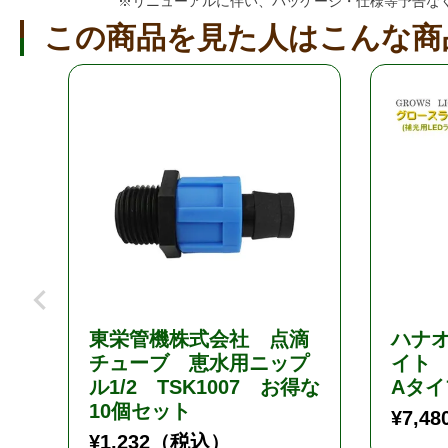
※リニューアルに伴い、パッケージ・仕様等予告な
この商品を見た人はこんな商
東栄管機株式会社 点滴
ハナオ
チューブ 恵水用ニップ
イト
ル1/2 TSK1007 お得な
Aタ
10個セット
¥
7,48
¥
1,232
（税込）