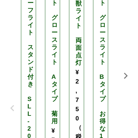
ー
ト
ト
ト
獣
フ
ラ
ラ
グ
グ
グ
イ
イ
ロ
ロ
ロ
ト
ト
ー
ー
ー
ス
ス
ス
両
ス
ラ
ラ
ラ
面
タ
イ
イ
イ
点
ン
ト
ト
ト
灯
ド
¥
付
A
B
B
2
き
タ
タ
タ
,
イ
イ
イ
S
プ
プ
プ
7
L
¥
5
L
菊
お
7
0
-
用
得
,
（
2
な
¥
0
1
4
税