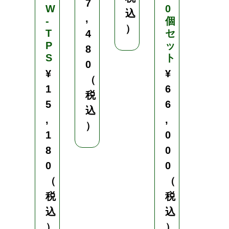
7
W
0
8
込
,
-
個
0
）
T
セ
4
（
P
ッ
8
S
ト
税
0
¥
¥
込
（
1
6
）
税
5
6
込
,
,
）
1
0
8
0
0
0
（
（
税
税
込
込
）
）