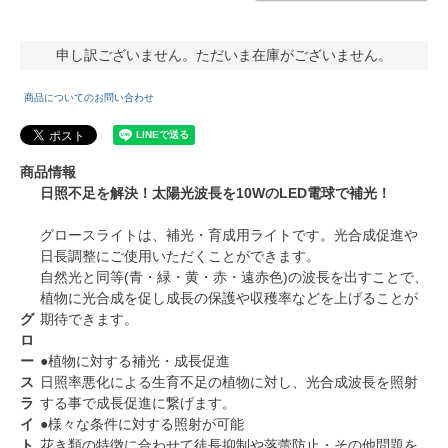
申し訳ございません。ただいま在庫がございません。
商品についてのお問い合わせ
商品情報
日照不足を解決！太陽光波長を10WのLED電球で補光！
グロースライトは、補光・育成用ライトです。光合成促進や
日長調整にご使用いただくことができます。
自然光と同等(青・緑・黄・赤・遠赤色)の波長を出すことで、
植物に光合成を促し成長の保護や収穫率などを上げることが
グ
期待できます。
ロ
ー
●植物に対する補光・成長促進
ス
日照率悪化による生育不足の植物に対し、光合成波長を照射
ラ
する事で成長促進に繋げます。
イ
●様々な条件に対する照射が可能
ト
花き類の特徴に合わせて徒長抑制や落蕾防止・その他問題を