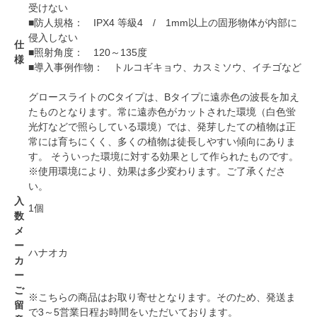
受けない
■防人規格： IPX4 等級4 / 1mm以上の固形物体が内部に
侵入しない
仕
■照射角度： 120～135度
様
■導入事例作物： トルコギキョウ、カスミソウ、イチゴなど
グロースライトのCタイプは、Bタイプに遠赤色の波長を加え
たものとなります。常に遠赤色がカットされた環境（白色蛍
光灯などで照らしている環境）では、発芽したての植物は正
常には育ちにくく、多くの植物は徒長しやすい傾向にありま
す。 そういった環境に対する効果として作られたものです。
※使用環境により、効果は多少変わります。ご了承くださ
い。
入
1個
数
メ
ー
ハナオカ
カ
ー
ご
※こちらの商品はお取り寄せとなります。そのため、発送ま
留
で3～5営業日程お時間をいただいております。