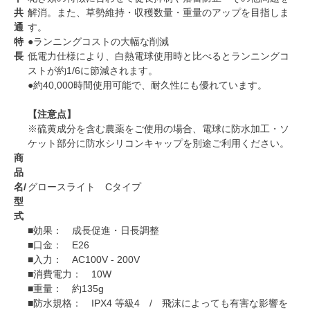
共
解消。また、草勢維持・収穫数量・重量のアップを目指しま
通
す。
特
●ランニングコストの大幅な削減
長
低電力仕様により、白熱電球使用時と比べるとランニングコ
ストが約1/6に節減されます。
●約40,000時間使用可能で、耐久性にも優れています。
【注意点】
※硫黄成分を含む農薬をご使用の場合、電球に防水加工・ソ
ケット部分に防水シリコンキャップを別途ご利用ください。
商
品
名/
グロースライト Cタイプ
型
式
■効果： 成長促進・日長調整
■口金： E26
■入力： AC100V - 200V
■消費電力： 10W
■重量： 約135g
■防水規格： IPX4 等級4 / 飛沫によっても有害な影響を