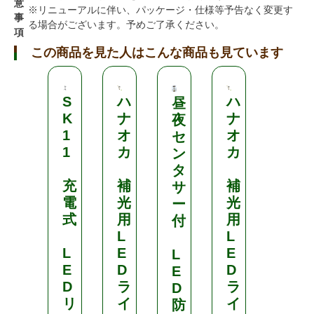
意
※リニューアルに伴い、パッケージ・仕様等予告なく変更す
事
る場合がございます。予めご了承ください。
項
この商品を見た人はこんな商品も見ています
S
ハ
ハ
ハ
昼
K
ナ
ナ
ナ
夜
1
オ
オ
オ
セ
1
カ
カ
カ
ン
タ
充
補
補
補
サ
電
光
光
光
ー
式
用
用
用
付
L
L
L
L
E
E
E
L
E
D
D
D
E
D
ラ
ラ
ラ
D
リ
イ
イ
イ
防