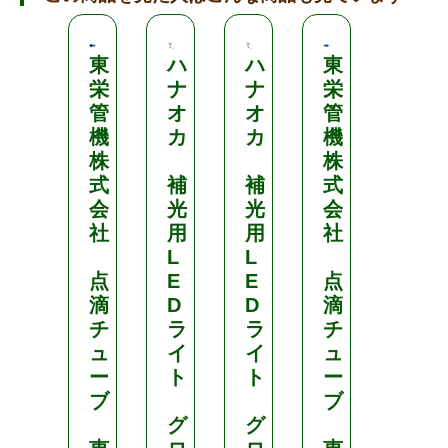
東
ハ
ハ
東
ハ
栄
ナ
ナ
栄
ナ
管
オ
オ
管
オ
機
カ
カ
機
カ
株
株
式
補
補
式
補
会
光
光
会
光
社
用
用
社
用
L
L
L
点
E
E
点
E
滴
D
D
滴
D
チ
ラ
ラ
チ
ラ
ュ
イ
イ
ュ
イ
ー
ト
ト
ー
ト
ブ
ブ
グ
グ
グ