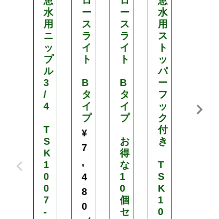
恵
ロ
ロ
恵
ロ
水
ー
ー
水
ー
用
ス
ス
用
ス
ニ
ラ
ラ
ス
ラ
ッ
イ
イ
ト
イ
プ
ト
ト
ッ
ト
ル
パ
3
B
B
ー
A
/
タ
タ
フ
タ
4
イ
イ
ッ
イ
プ
プ
ク
プ
T
付
¥
S
お
き
菊
7
K
得
用
,
1
な
T
0
1
S
お
4
0
0
K
得
8
7
個
1
な
0
-
セ
0
1