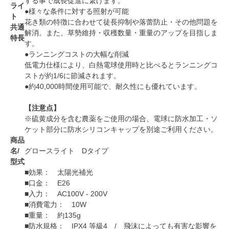
する事で成長促進に繋げます。
ライ
●様々な条件に対する照射が可能
ト
花き類の特徴に合わせて徒長抑制や落蕾防止・その他問題を
共通
解消。また、草勢維持・収穫数量・重量のアップを目指しま
特長
す。
●ランニングコストの大幅な削減
低電力仕様により、白熱電球使用時と比べるとランニングコ
ストが約1/6に節減されます。
●約40,000時間使用可能で、耐久性にも優れています。
【注意点】
※硫黄成分を含む農薬をご使用の場合、電球に防水加工・ソ
ケット部分に防水シリコンキャップを別途ご利用ください。
商品
名/
グロースライト Dタイプ
型式
■効果： 太陽光補光
■口金： E26
■入力： AC100V - 200V
■消費電力： 10W
■重量： 約135g
■防水規格： IPX4 等級4 / 飛沫によっても有害な影響を