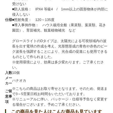
受けない
■防人規格： IPX4 等級4 / 1mm以上の固形物体が内部に
侵入しない
仕様
■照射角度： 120～135度
■導入事例作物： ハウス栽培全般（果菜類、葉菜類、花き
園芸）、育苗補光、観葉植物補光 など
グロースライトのDタイプは、太陽光による可視領域内の波
長を出す電球の作成を考え、光形態形成の青色や赤色のピー
ク波長を強調することにより、光合成の促進にも使用できる
ものとして作られました。
※使用環境により、効果は多少変わります。ご了承くださ
い。
入数
10個
メー
ハナオカ
カー
※こちらの商品はお取り寄せとなります。そのため、発送ま
ご留
で3～5営業日程お時間をいただいております。
意事
※リニューアルに伴い、パッケージ・仕様等予告なく変更す
項
る場合がございます。予めご了承ください。
この商品を見た人はこんな商品も見ています