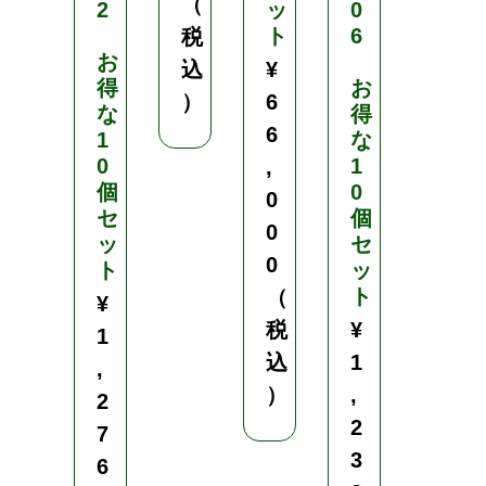
（
2
ッ
0
0
ト
6
個
税
お
セ
込
¥
得
お
ッ
）
6
な
得
ト
6
1
な
¥
0
1
,
6
個
0
0
6
セ
個
0
ッ
セ
,
0
ト
ッ
0
ト
（
¥
0
税
¥
1
0
込
1
,
（
）
,
2
税
2
7
込
3
6
）