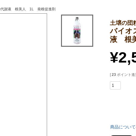
代謝液 根美人 1L 発根促進剤
土壌の団
バイオ
液 根
¥
2,
[
23
ポイント進呈
商品について