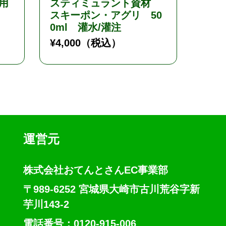
用
スティミュラント資材
ステ
スキーポン・アグリ 50
スキ
0ml 灌水/灌注
灌水
¥
4,000
（税込）
¥
7,7
運営元
株式会社おてんとさんEC事業部
〒989-6252 宮城県大崎市古川荒谷字新
芋川143-2
電話番号：0120-915-006