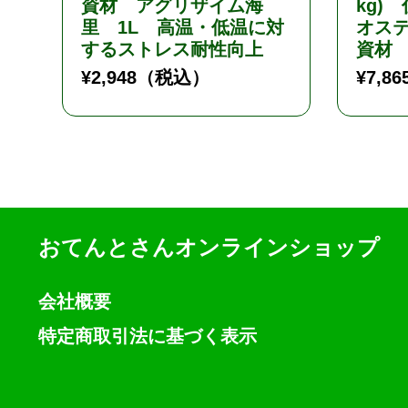
資材 アグリザイム海
kg)
里 1L 高温・低温に対
オステ
するストレス耐性向上
資材
¥
2,948
（税込）
¥
7,86
おてんとさんオンラインショップ
会社概要
特定商取引法に基づく表示