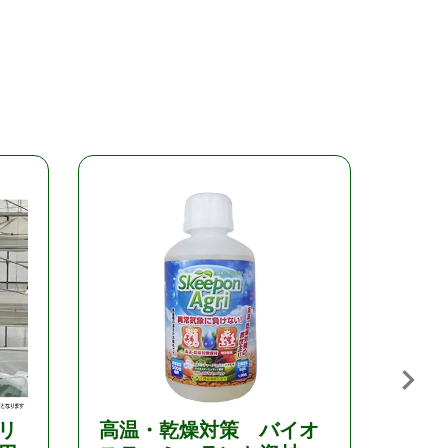
リ
高温・乾燥対策 バイオ
高温