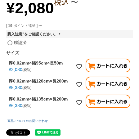
税込
〜
¥
2,080
[
19
ポイント進呈 ]
〜
購入注意"をご確認ください。
(
確認済
必
須
サイズ
)
厚0.02mm×幅95cm×長50m
¥
2,080
税込
厚0.02mm×幅120cm×長200m
¥
5,380
税込
厚0.02mm×幅135cm×長200m
¥
6,380
税込
商品についてのお問い合わせ