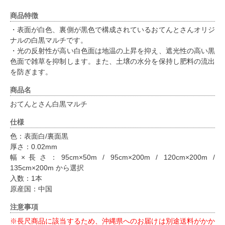
商品特徴
・表面が白色、裏側が黒色で構成されているおてんとさんオリジ
ナルの白黒マルチです。
・光の反射性が高い白色面は地温の上昇を抑え、遮光性の高い黒
色面で雑草を抑制します。また、土壌の水分を保持し肥料の流出
を防ぎます。
商品名
おてんとさん白黒マルチ
仕様
色：表面白/裏面黒
厚さ：0.02mm
幅×長さ：95cm×50m / 95cm×200m / 120cm×200m /
135cm×200m から選択
入数：1本
原産国：中国
注意事項
※長尺商品に該当するため、沖縄県へのお届けは別途送料がかか