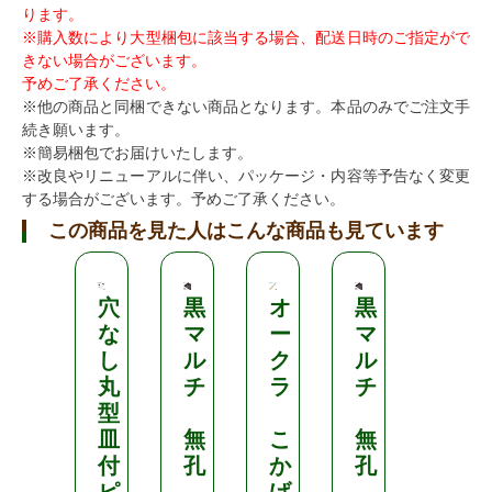
ります。
※購入数により大型梱包に該当する場合、配送日時のご指定がで
きない場合がございます。
予めご了承ください。
※他の商品と同梱できない商品となります。本品のみでご注文手
続き願います。
※簡易梱包でお届けいたします。
※改良やリニューアルに伴い、パッケージ・内容等予告なく変更
する場合がございます。予めご了承ください。
この商品を見た人はこんな商品も見ています
穴
黒
オ
黒
お
な
マ
ー
マ
て
し
ル
ク
ル
ん
丸
チ
ラ
チ
と
型
さ
皿
無
こ
無
ん
付
孔
か
孔