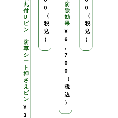
丸
防
撚
0
0
付
除
り
（
（
U
効
ピ
果
目
税
税
ン
数
込
¥
込
を
）
6
）
防
選
,
草
択
シ
3
7
ー
目
0
ト
／
0
押
4
（
さ
目
え
／
税
ピ
5
込
ン
目
）
／
¥
6
3