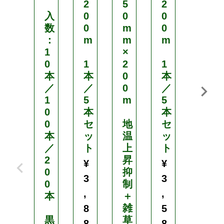
2
5
2
長
入
0
0
0
さ
数
0
m
0
：
：
m
m
m
1
1
×
0
0
1
2
1
0
本
本
0
本
m
／
／
0
／
1
5
m
5
太
0
本
本
さ
0
セ
地
セ
：
本
ッ
温
ッ
4
／
ト
上
ト
0
2
昇
0
¥
¥
0
抑
D
3
3
0
制
×
,
,
本
＋
2
雑
4
8
5
黒
草
本
8
8