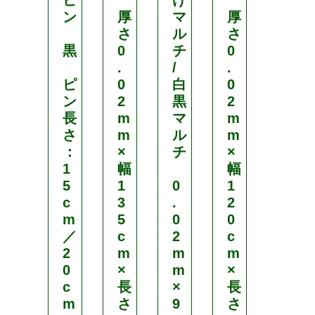
ピ
げ
フ
ン
厚
マ
厚
ラ
さ
ル
さ
ワ
黒
0
チ
0
ー
.
/
.
ネ
ピ
0
白
0
ッ
ン
2
黒
2
ト
長
m
マ
m
さ
m
ル
m
茶
：
×
チ
×
1
幅
幅
目
5
1
0
1
合
c
3
.
2
い
m
5
0
0
：
／
c
2
c
1
2
m
m
m
5
0
×
m
×
c
c
長
×
長
m
m
さ
9
さ