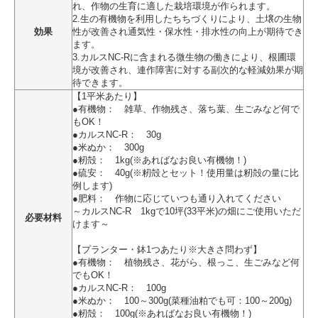
れ、作物の生育に適した栽培環境が作られます。
2.生の有機物を利用したちちづくりにより、土壌の生物
効果
性が改善され通気性・保水性・排水性の向上が期待でき
ます。
3.カルスNC-Rに含まれる微生物の働きにより、根圃環
境が改善され、連作障害に対する副次的な軽減効果が期
待できます。
【1平米あたり】
●有機物： 雑草、作物残さ、落ち葉、生ごみなど何で
もOK！
●カルスNC-R： 30g
●米ぬか： 300g
●籾殻： 1kg(※あればなお良い有機物！)
●硫安： 40g(※籾殻とセット！使用量は籾殻の量に比
例します)
●肥料： 作物に応じていつも通り入れてください
～カルスNC-R 1kgで10坪(33平米)の畑にご使用いただ
必要材料
けます～
【プランター・鉢1つあたり※大きさ問わず】
●有機物： 植物残さ、花がら、根っこ、生ごみなど何
でもOK！
●カルスNC-R： 100g
●米ぬか： 100～300g(菜種油粕でも可：100～200g)
●籾殻： 100g(※あればなお良い有機物！)