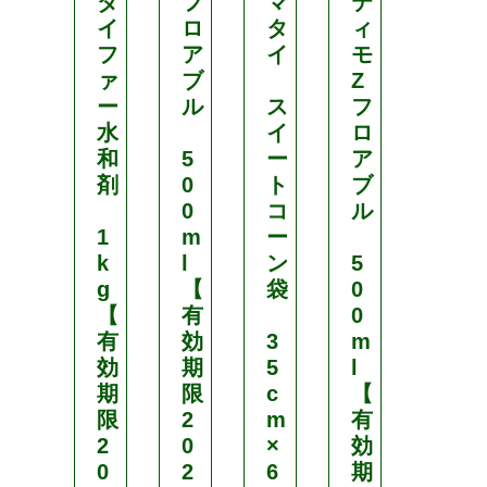
ダ
フ
マ
テ
フ
イ
ロ
タ
ィ
ァ
フ
ア
イ
モ
イ
ァ
ブ
Z
タ
ー
ル
ス
フ
ー
水
イ
ロ
顆
和
5
ー
ア
粒
剤
0
ト
ブ
水
0
コ
ル
和
1
m
ー
剤
k
l
ン
5
g
【
袋
0
1
【
有
0
0
有
効
3
m
0
効
期
5
l
g
期
限
c
【
【
限
2
m
有
有
2
0
×
効
効
0
2
6
期
期