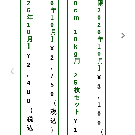
2
6
0
限
限
6
年
c
2
2
年
1
m
0
0
1
0
2
2
0
月
1
6
6
月
】
0
年
年
】
k
1
1
¥
g
0
0
¥
2
用
月
月
2
,
】
】
,
2
7
¥
¥
5
4
5
3
1
枚
8
0
,
,
セ
0
（
ッ
1
7
（
ト
税
0
0
税
込
¥
0
5
込
）
1
（
（