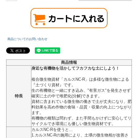
商品についてのお問い合わせ
商品情報
身近な有機物を活かしてフカフカな土にしよう！
複合微生物資材「カルスNC-R」は多様な微生物による
『土づくり資材』です。
生の有機物と一緒にすき込み、"有害ガス"を発生させず
特長
確実に土の中で堆肥化(分解)できます。
資材に含まれている微生物の働きで土が丈夫になり、肥
料効果を高め作物の食味・品質・収量の向上につながり
ます。
有機物の種類は問わず、また手間もかけずに安心してリ
サイクルでき環境にも優しい微生物資材です。
カルスNC-Rを使うと...
1.カルスNC-Rの施用により、土壌の微生物相が改善さ