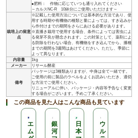
●肥料： 作物に応じていつも通り入れてください
～カルスNC-R 10鉢分にご使用いただけます～
※記載した使用方法については基本的な方法であり、使
用する時期や有機物の種類と量によっては、すき込みか
ら作付けまでの期間をさらにあける必要があります。
栽培上の留意
※直播き栽培で使用する場合、条件によっては害虫によ
点
る発芽不良が懸念されます。この対策として、薬剤によ
る防除を行わない場合、有機物をすき込んでから、播種
までの期間を3週間はあけてください。ただし、季節に
よって異なります。
内容量
1kg
メーカー
リサール酵産
パッケージは3種類ありますが、中身は全て一緒です。
ご使用の前に製品のラベルをよくお読みいただき、適切
備考
な方法でご使用ください。
リニューアルに伴い、パッケージ・内容等予告なく変更
する場合がございます。予めご了承ください。
この商品を見た人はこんな商品も見ています
エ
銀
日
ウ
ベ
ム
河
本
ル
ト