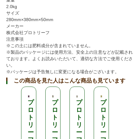
重量
2.0kg
サイズ
280mm×380mm×50mm
メーカー
株式会社プロトリーフ
注意事項
※この土には肥料成分が含まれていません。
※製品のパッケージには使用方法、安全上の注意などが記載され
ております。よくお読みいただいて、適切な方法でご使用くださ
い。
※パッケージは予告無しに変更になる場合がございます。
この商品を見た人はこんな商品も見ています
プ
プ
プ
プ
プ
ロ
ロ
ロ
ロ
ロ
ト
ト
ト
ト
ト
リ
リ
リ
リ
リ
ー
ー
ー
ー
ー