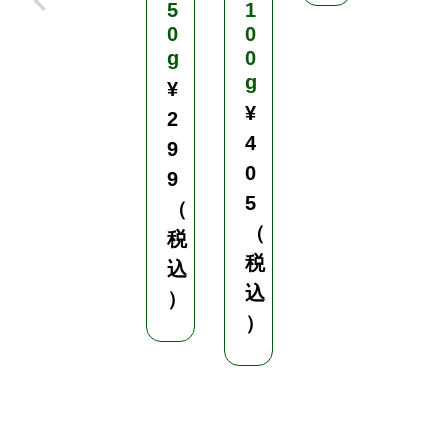
5
1
込
0
0
g
0
）
g
¥
¥
2
4
9
0
9
5
（
（
税
税
込
込
）
）