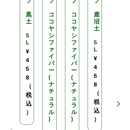
フ
フ
フ
フ
フ
黒
コ
コ
鹿
か
土
コ
コ
沼
る
ヤ
ヤ
土
～
5
シ
シ
い
L
フ
フ
5
鉢
ァ
ァ
L
底
¥
イ
イ
石
¥
4
バ
バ
4
5
ー
ー
2
5
(
(
L
8
ナ
ナ
8
（
¥
チ
チ
（
税
4
ュ
ュ
税
込
2
ラ
ラ
込
ル
ル
）
6
)
)
）
（
税