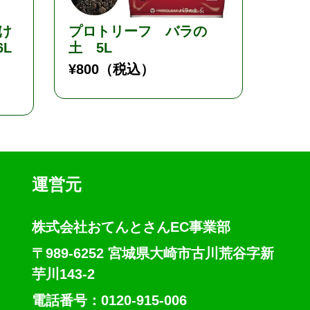
け
プロトリーフ バラの
ダイ
6L
土 5L
ル 
物 
¥
800
（税込）
¥
2,5
運営元
株式会社おてんとさんEC事業部
〒989-6252 宮城県大崎市古川荒谷字新
芋川143-2
電話番号：0120-915-006