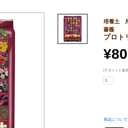
培養土 
薔薇
プロト
¥
80
[
7
ポイント進呈 
商品について