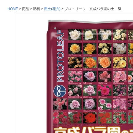
HOME
商品
肥料
用土(花卉)
プロトリーフ 京成バラ園の土 5L