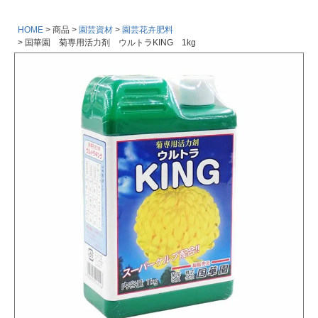
HOME
商品
園芸資材
園芸花卉肥料
国華園 菊専用活力剤 ウルトラKING 1kg