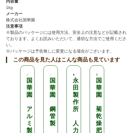
内容量
1kg
メーカー
株式会社国華園
注意事項
※製品のパッケージには使用方法、安全上の注意などが記載され
ております。よくお読みいただいて、適切な方法でご使用くださ
い。
※パッケージは予告無しに変更になる場合がございます。
この商品を見た人はこんな商品も見ています
国
国
永
国
国
華
華
田
華
華
園
園
製
園
園
作
ア
鋼
所
菊
菊
ル
管
乾
乾
ミ
製
人
燥
燥
製
力
肥
肥