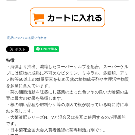
商品についてのお問い合わせ
特徴
・海藻より抽出、濃縮したスーパーケルプを配合。スーパーケル
プには植物の成熟に不可欠なビタミン、ミネラル、多糖類、アミ
ノ酸等60以上の微量要素を初め天然の植物成長剤や生理活性物質
を多量に含んでいます。
・菊の細胞活動を旺盛にし茎葉の太った色ツヤの良い大輪菊の生
育に最大の効果を発揮します。
・根の弱い品種や肥料ヤケ等の原因で根が弱っている時に特に卓
効を表します。
・大菊液肥シリーズN、Vと混合又は交互に使用するのが理想的
です。
・日本菊花全国大会入賞者推奨の菊専用活力剤です。