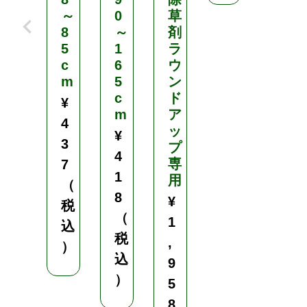
1
～
0
草
8
8
～
剤
（
5
1
ラ
c
6
ウ
税
m
5
ン
込
c
ド
¥
）
m
ア
4
ッ
¥
3
プ
4
専
7
1
用
（
8
¥
税
（
1
込
税
,
）
込
9
）
5
8