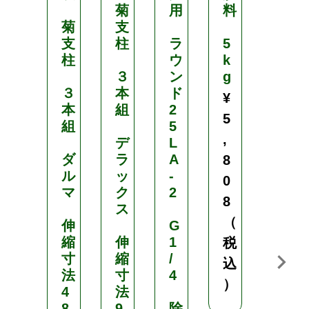
菊
用
料
料
菊
支
支
柱
ラ
5
8
柱
ウ
k
-
３
ン
g
8
３
本
ド
-
¥
本
組
2
6
5
組
5
-
,
デ
L
1
ダ
ラ
A
8
ル
ッ
-
1
0
マ
ク
2
k
8
ス
g
（
伸
G
¥
縮
伸
1
税
1
寸
縮
/
込
,
法
寸
4
）
4
法
5
8
9
除