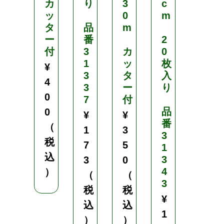
カ
り
3
c
ッ
0
m
タ
品
m
ー
番
2
付
3
カ
0
1
ッ
枚
¥
3
タ
入
4
3
ー
り
0
7
付
品
0
¥
¥
番
（
1
3
3
税
7
5
1
込
3
3
0
4
）
（
（
3
税
税
¥
込
込
1
）
）