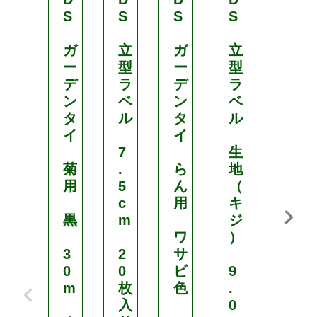
S
S
S
S
m
ガ
立
ガ
立
1
ー
型
ー
型
0
デ
ラ
デ
ラ
本
ン
ベ
ン
ベ
入
タ
ル
タ
ル
り
イ
イ
¥
7
生
4
菊
.
ら
地
1
用
5
ん
（
c
用
キ
8
黒
m
ジ
（
ワ
）
税
3
2
サ
込
0
0
ビ
9
m
枚
色
.
）
入
0