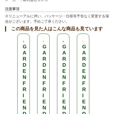
注意事項
※リニューアルに伴い、パッケージ・仕様等予告なく変更する場
合がございます。予めご了承ください。
この商品を見た人はこんな商品も見ています
G
G
G
G
丸
A
A
A
A
型
R
R
R
R
皿
D
D
D
D
付
E
E
E
E
ピ
N
N
N
N
ン
F
F
F
F
R
R
R
R
緑
I
I
I
I
E
E
E
E
2
N
N
N
N
5
D
D
D
D
c