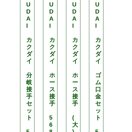
U
U
U
U
U
D
D
D
D
D
A
A
A
A
A
I
I
I
I
I
カ
カ
カ
カ
カ
ク
ク
ク
ク
ク
ダ
ダ
ダ
ダ
ダ
イ
イ
イ
イ
イ
分
ホ
ホ
ゴ
コ
岐
ー
ー
ム
ッ
接
ス
ス
口
ク
手
接
接
金
つ
セ
手
手
セ
き
ッ
ッ
カ
ト
5
(
ト
ッ
6
大
プ
5
8
)
5
リ