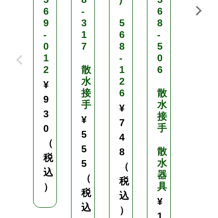
6
-
6
ン
9
3
5
8
グ
-
1
6
-
セ
0
7
8
5
ッ
1
-
0
ト
2
散
1
6
水
2
5
¥
接
6
散
6
9
手
水
9
¥
3
接
-
¥
7
手
0
0
5
4
0
（
5
散
7
8
税
水
5
（
¥
込
器
（
税
1
具
）
税
込
,
¥
込
）
0
1