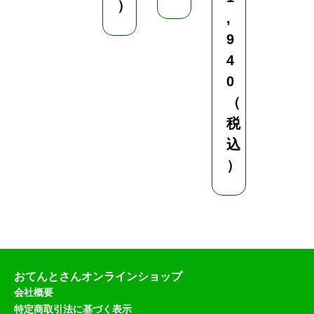
）
2
,
0
9
（
4
税
0
込
（
）
税
込
）
おてんとさんオンラインショップ
会社概要
特定商取引法に基づく表示