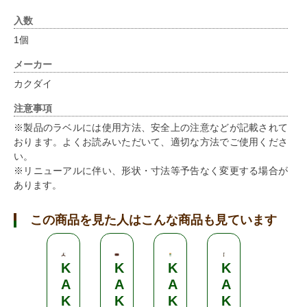
入数
1個
メーカー
カクダイ
注意事項
※製品のラベルには使用方法、安全上の注意などが記載されて
おります。よくお読みいただいて、適切な方法でご使用くださ
い。
※リニューアルに伴い、形状・寸法等予告なく変更する場合が
あります。
この商品を見た人はこんな商品も見ています
K
K
K
K
K
A
A
A
A
A
K
K
K
K
K