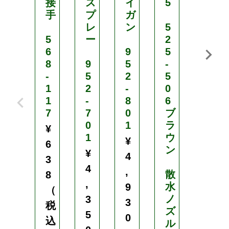
接
ス
イ
5
イ
手
プ
ガ
ガ
レ
ン
5
ン
5
ー
2
3
6
9
5
8
9
5
-
5
-
5
2
5
2
1
2
-
0
5
1
-
8
6
-
7
7
0
ブ
1
0
1
ラ
0
¥
1
ウ
9
¥
6
ン
¥
¥
4
3
4
1
,
散
8
,
,
水
9
（
ノ
3
4
3
税
ズ
5
8
0
込
ル