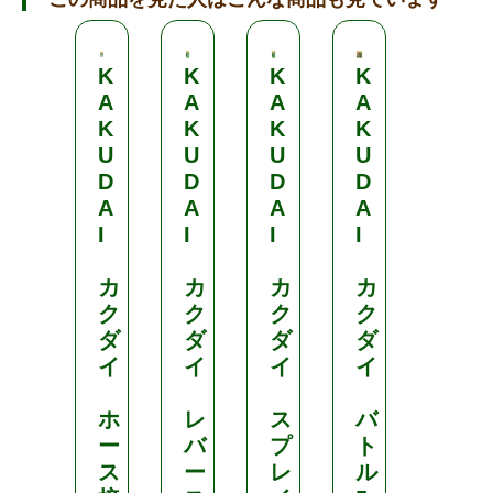
K
K
K
K
K
A
A
A
A
A
K
K
K
K
K
U
U
U
U
U
D
D
D
D
D
A
A
A
A
A
I
I
I
I
I
カ
カ
カ
カ
カ
ク
ク
ク
ク
ク
ダ
ダ
ダ
ダ
ダ
イ
イ
イ
イ
イ
ホ
レ
ス
バ
ス
ー
バ
プ
ト
プ
ス
ー
レ
ル
レ