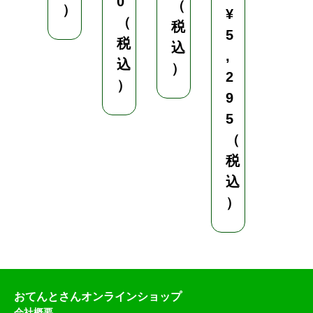
0
0
（
）
¥
（
（
税
5
税
税
込
,
込
込
）
2
）
）
9
5
（
税
込
）
おてんとさんオンラインショップ
会社概要