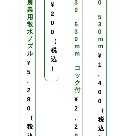
農
3
0
¥
（
業
0
2
用
5
税
0
散
5
3
込
水
3
0
0
）
ノ
0
m
（
ズ
m
m
税
ル
m
¥
込
¥
1
コ
）
5
,
ッ
,
ク
4
付
2
0
8
¥
0
0
2
（
（
,
税
税
2
込
込
0