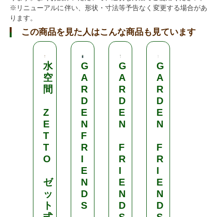
※リニューアルに伴い、形状・寸法等予告なく変更する場合があ
ります。
この商品を見た人はこんな商品も見ています
水
G
G
G
千
空
A
A
A
吉
間
R
R
R
D
D
D
ガ
Z
E
E
E
ー
E
N
N
N
デ
T
F
ニ
T
R
F
F
ン
O
I
R
R
グ
E
I
I
鋏
ゼ
N
E
E
ッ
D
N
N
ワ
ト
S
D
D
イ