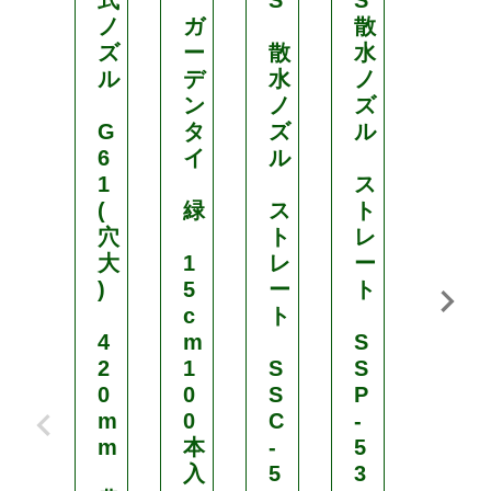
式
S
S
ヤ
ノ
ガ
散
ー
ズ
ー
散
水
カ
ル
デ
水
ノ
ッ
ン
ノ
ズ
ト
G
タ
ズ
ル
6
イ
ル
S
1
ス
S
(
緑
ス
ト
P
穴
ト
レ
-
大
1
レ
ー
1
)
5
ー
ト
7
c
ト
¥
4
m
S
1
2
1
S
S
,
0
0
S
P
m
0
C
-
4
m
本
-
5
0
入
5
3
8