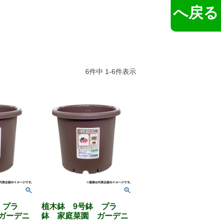
へ戻る
6
件中
1
-
6
件表示
 プラ
植木鉢 9号鉢 プラ
ガーデニ
鉢 家庭菜園 ガーデニ