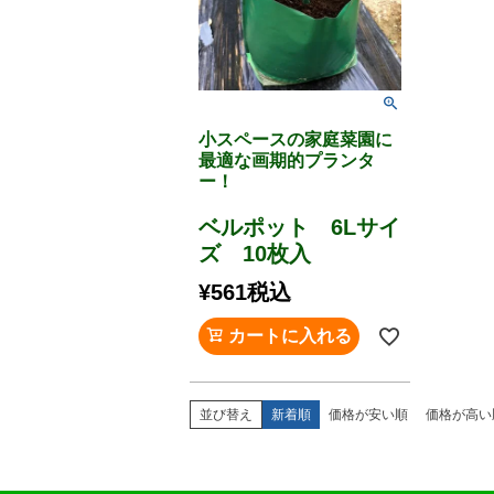
小スペースの家庭菜園に
最適な画期的プランタ
ー！
ベルポット 6Lサイ
ズ 10枚入
¥
561
税込
カートに入れる
並び替え
新着順
価格が安い順
価格が高い