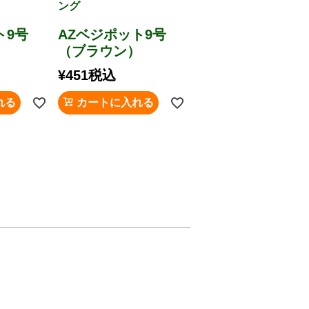
ング
ト9号
AZベジポット9号
）
（ブラウン）
¥
451
税込
れる
カートに入れる