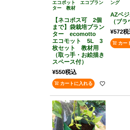
エコポット エコプラン
ング
ター 教材
AZベジ
【ネコポス可 2個
（ブラ
まで】袋栽培プラン
¥
572
税
ター ecomotto
エコモット 5L 3
カー
枚セット 教材用
（取っ手・お絵描き
スペース付）
¥
550
税込
カートに入れる