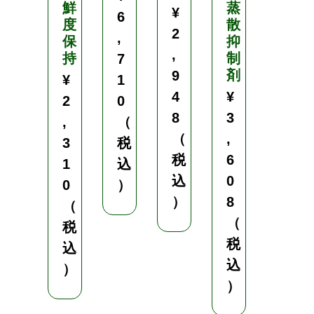
鮮
蒸
¥
6
8
度
散
2
,
（
保
抑
,
持
制
7
税
剤
9
¥
1
込
4
¥
2
0
）
8
3
,
（
（
,
3
税
税
6
1
込
込
0
0
）
）
8
（
（
税
税
込
込
）
）