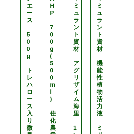
エ
H
ミ
ミ
ム
ー
P
ュ
ュ
セ
ス
ラ
ラ
ン
7
ン
ン
(
5
0
ト
ト
M
0
0
資
資
-
0
g
材
材
1
g
(
0
5
ア
機
0
ト
0
グ
能
0
レ
0
リ
性
)
ハ
m
ザ
植
ロ
l
イ
物
1
ー
)
ム
活
L
ス
海
力
入
住
里
液
総
り
化
合
微
農
1
ミ
微