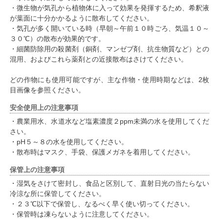
・微生物が気孔から植物体に入って効果を発揮するため、希釈液
が葉面に十分かかるように散布してください。
・気孔が多く開いている時（早朝～午前１０時ごろ、気温１０～
３０℃）の散布が効果的です。
・細菌防除用の殺菌剤（銅剤、マンゼブ剤、抗生物質など）との
混用、およびこれら薬剤との近接散布はさけてください。
どの作物にも使用可能ですが、主な作物・使用時期などは、2枚
目画像を参照ください。
安全使用上の注意事項
・農業用水、水道水など塩素濃度２ppm未満の水を使用してくだ
さい。
・pH５～８の水を使用してください。
・散布時はマスク、手袋、保護メガネを着用してください。
保管上の注意事項
・湿気をさけて密封し、食品と区別して、直射日光の当たらない
冷涼な所に保管してください。
・２３℃以下で保管し、なるべく早く使い切ってください。
・保管時は凍らないように注意してください。