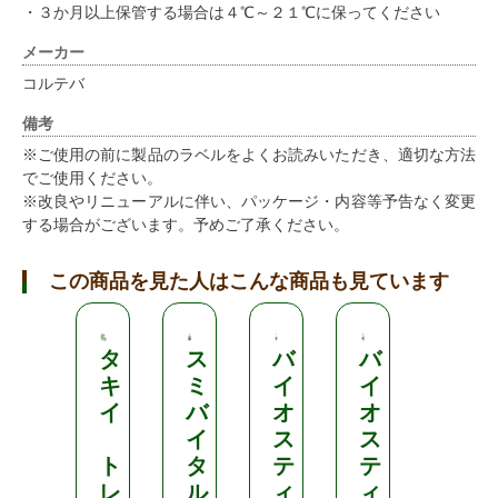
・３か月以上保管する場合は４℃～２１℃に保ってください
メーカー
コルテバ
備考
※ご使用の前に製品のラベルをよくお読みいただき、適切な方法
でご使用ください。
※改良やリニューアルに伴い、パッケージ・内容等予告なく変更
する場合がございます。予めご了承ください。
この商品を見た人はこんな商品も見ています
タ
ス
バ
バ
清
キ
ミ
イ
イ
和
イ
バ
オ
オ
肥
イ
ス
ス
料
ト
タ
テ
テ
レ
ル
ィ
ィ
エ