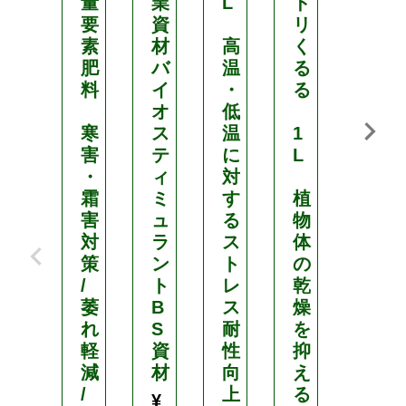
量
業
L
ド
量
要
資
リ
要
素
材
高
く
素
肥
バ
温
る
液
料
イ
・
る
肥
オ
低
寒
ス
温
1
代
害
テ
に
L
謝
・
ィ
対
機
霜
ミ
す
植
能
害
ュ
る
物
促
対
ラ
ス
体
進
策
ン
ト
の
剤
/
ト
レ
乾
¥
萎
B
ス
燥
2
れ
S
耐
を
,
軽
資
性
抑
減
材
向
え
7
/
上
る
¥
2