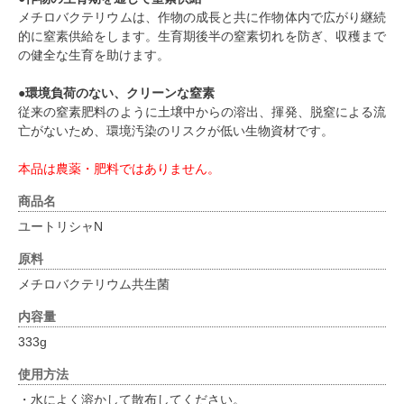
メチロバクテリウムは、作物の成長と共に作物体内で広がり継続
的に窒素供給をします。生育期後半の窒素切れを防ぎ、収穫まで
の健全な生育を助けます。
●環境負荷のない、クリーンな窒素
従来の窒素肥料のように土壌中からの溶出、揮発、脱窒による流
亡がないため、環境汚染のリスクが低い生物資材です。
本品は農薬・肥料ではありません。
商品名
ユートリシャN
原料
メチロバクテリウム共生菌
内容量
333g
使用方法
・水によく溶かして散布してください。