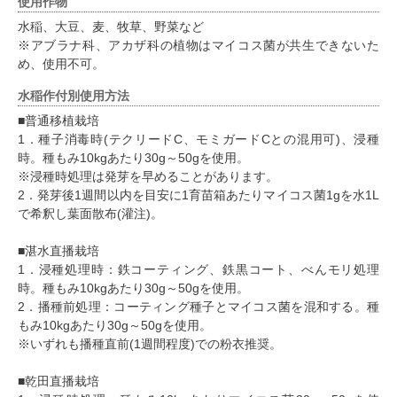
使用作物
水稲、大豆、麦、牧草、野菜など
※アブラナ科、アカザ科の植物はマイコス菌が共生できないた
め、使用不可。
水稲作付別使用方法
■普通移植栽培
1．種子消毒時(テクリードC、モミガードCとの混用可)、浸種
時。種もみ10kgあたり30g～50gを使用。
※浸種時処理は発芽を早めることがあります。
2．発芽後1週間以内を目安に1育苗箱あたりマイコス菌1gを水1L
で希釈し葉面散布(灌注)。
■湛水直播栽培
1．浸種処理時：鉄コーティング、鉄黒コート、べんモリ処理
時。種もみ10kgあたり30g～50gを使用。
2．播種前処理：コーティング種子とマイコス菌を混和する。種
もみ10kgあたり30g～50gを使用。
※いずれも播種直前(1週間程度)での粉衣推奨。
■乾田直播栽培