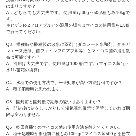
はまりますか？
A．どちらでも大丈夫です。使用量は30g～50g/種もみ10kgで
す。
キヒゲンR-2フロアブルとの混用の場合はマイコス使用量を1.5倍
で行ってください。
Q3．播種時や播種後の散水に薬剤（ダコレート水和剤、タチガ
レエース液剤、苗ファインフロアブル等）とマイコス菌の混用散
布は可能ですか？
A．混用は大丈夫です。使用量は1000倍です。(マイコス菌1g・
水1L/苗箱の換算)
Q4．水稲での使用方法で、一番効果が高い方法は何ですか？
A．種子消毒時と思われます。
Q5．開封前と開封後で期限の違いはありますか？
A．開封後は封をしっかりして湿気濡れ厳禁で保管していれば期
限は変わりません。
Q6．乾田直播でのマイコス菌の使用方法を教えてください。
A．種子処理時か播種前に種もみ100kgにマイコス菌500ｇを粉衣