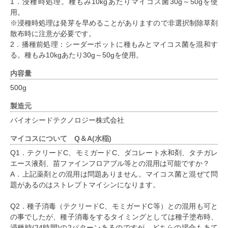
1．浸種時処理。種もみ10kgあたりマイコス菌30g～50gを使
用。
※浸種時処理は発芽を早めることがありますので非選択制除草剤
散布時に注意が必要です。
2．播種前処理：シーダーポットに種もみとマイコス菌を混和す
る。種もみ10kgあたり30g～50gを使用。
内容量
500g
製造元
バイオシードテクノロジー株式会社
マイコスについて Q＆A(水稲)
Q1．テクリードC、モミガードC、ダコレート水和剤、タチガレ
エース液剤、苗ファインフロアブル等との混用は可能ですか？
A．上記薬剤との混用は問題ありません。マイコス菌と混ぜて問
題があるのはストレプトマイシンになります。
Q2．種子消毒（テクリードC、モミガードC等）との混用も可と
の事でしたが、種子消毒をするタイミングとしては種子塗布時、
浸種時(24時間)の2パターンあるのですが、どちらの場合もあて