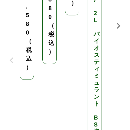
）
ィ
,
8
2
ミ
5
0
L
ュ
8
（
ラ
0
バ
ン
税
イ
ト
（
込
オ
資
税
）
ス
材
込
テ
¥
）
ィ
5
ミ
,
ュ
ラ
8
ン
0
ト
8
（
B
S
税