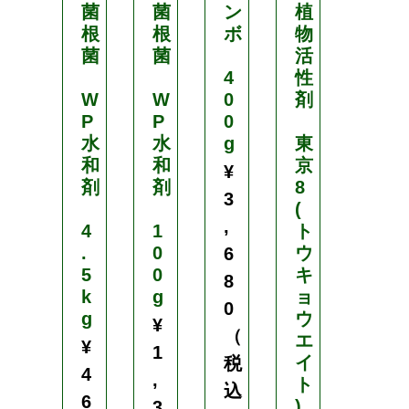
菌
菌
ン
植
根
根
ボ
物
ア
菌
菌
活
ン
4
性
ビ
W
W
0
剤
シ
P
P
0
ョ
水
水
g
東
ン
和
和
京
ア
¥
剤
剤
8
ル
3
(
ガ
,
4
1
ト
.
0
ウ
1
6
5
0
キ
L
8
k
g
ョ
0
g
ウ
バ
¥
（
エ
イ
¥
1
イ
オ
税
4
,
ト
ス
込
6
)
テ
3