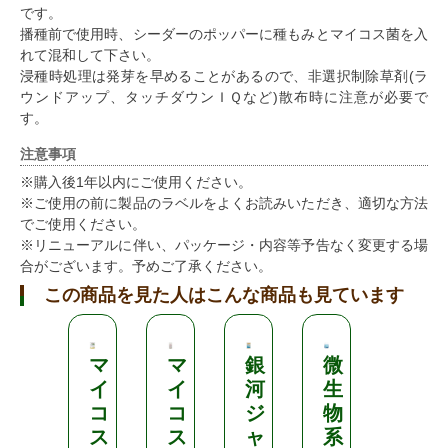
です。
播種前で使用時、シーダーのポッパーに種もみとマイコス菌を入
れて混和して下さい。
浸種時処理は発芽を早めることがあるので、非選択制除草剤(ラ
ウンドアップ、タッチダウンＩＱなど)散布時に注意が必要で
す。
注意事項
※購入後1年以内にご使用ください。
※ご使用の前に製品のラベルをよくお読みいただき、適切な方法
でご使用ください。
※リニューアルに伴い、パッケージ・内容等予告なく変更する場
合がございます。予めご了承ください。
この商品を見た人はこんな商品も見ています
マ
マ
銀
微
液
イ
イ
河
生
体
コ
コ
ジ
物
肥
ス
ス
ャ
系
料