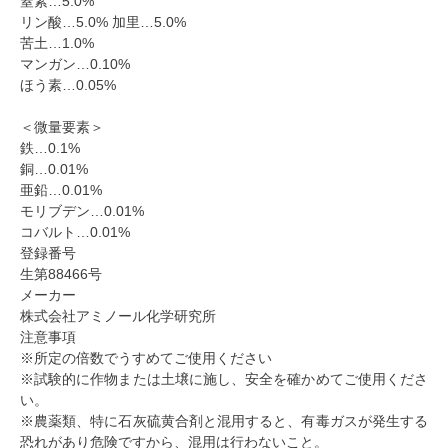
窒素…5.0%
リン酸…5.0% 加里…5.0%
苦土…1.0%
マンガン…0.10%
ほう素…0.05%
＜微量要素＞
鉄…0.1%
銅…0.01%
亜鉛…0.01%
モリブデン…0.01%
コバルト…0.01%
登録番号
生第88466号
メーカー
株式会社アミノール化学研究所
注意事項
※所定の倍数でうすめてご使用ください
※試験的に作物または土壌に施し、安全を確かめてご使用くださ
い。
※農薬類、特に石灰硫黄合剤と混用すると、有毒ガスが発生する
恐れがあり危険ですから、混用は行わないこと。