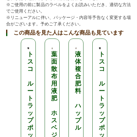
※ご使用の前に製品のラベルをよくお読みいただき、適切な方法
でご使用ください。
※リニューアルに伴い、パッケージ・内容等予告なく変更する場
合がございます。予めご了承ください。
この商品を見た人はこんな商品も見ています
ト
葉
液
ト
ト
ス
面
体
ス
ス
コ
散
複
コ
コ
布
合
ル
用
肥
ル
ル
ー
液
料
ー
ー
ト
肥
ト
ト
ラ
ハ
ラ
ラ
ッ
ホ
ッ
ッ
ッ
プ
ス
プ
プ
プ
ポ
ベ
ル
ポ
ポ
ッ
ジ
ッ
ッ