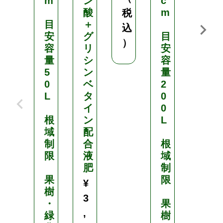
m
ン
c
酸
m
目
税
目
＋
安
込
安
グ
目
容
）
容
リ
安
量
量
シ
容
5
5
ン
量
L
0
ベ
2
L
タ
0
根
イ
0
域
根
ン
L
制
域
配
限
制
合
根
限
液
域
果
肥
制
樹
果
限
・
¥
樹
緑
3
・
果
化
,
緑
樹
樹