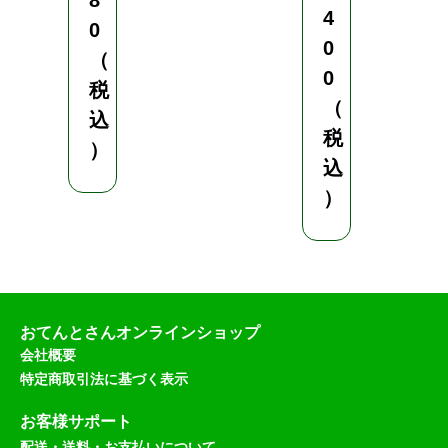
8
（
4
0
税
0
（
込
0
税
）
（
込
税
）
込
）
おてんとさんオンラインショップ
会社概要
特定商取引法に基づく表示
お客様サポート
配送・送料・お支払いについて