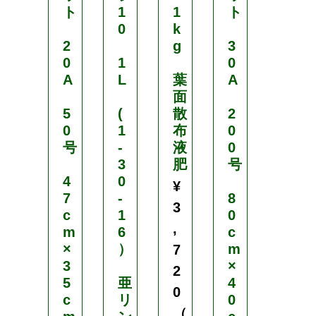
ト
1
1
ト
ト
0
k
2
g
3
1
0
1
0
0
A
L
葉
A
A
面
5
(
散
2
7
0
1
布
0
号
号
-
液
0
3
肥
号
2
4
0
1
¥
7
-
8
c
3
c
1
0
m
,
m
6
c
×
×
）
m
2
7
3
×
0
2
5
亜
4
c
0
c
リ
0
m
（