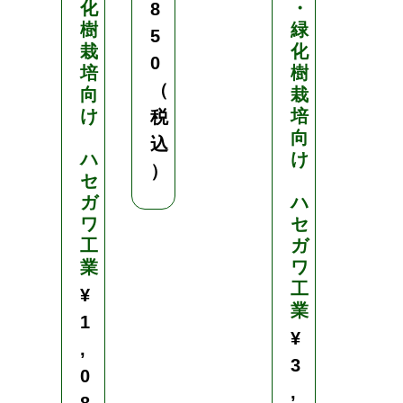
化
・
栽
8
樹
緑
培
5
栽
化
向
0
培
樹
け
（
向
栽
け
培
ハ
税
向
セ
込
ハ
け
ガ
）
セ
ワ
ガ
ハ
工
ワ
セ
業
工
ガ
¥
業
ワ
1
工
¥
,
業
1
3
¥
,
8
3
0
0
,