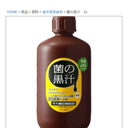
HOME
商品
肥料
連作障害緩和
菌の黒汁 1L