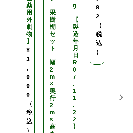
2
薬
g
8
,
用
果
2
外
樹
【
7
（
劇
棚
製
5
物
セ
造
税
0
】
ッ
年
込
（
ト
月
¥
）
日
税
3
幅
R
込
,
2
0
）
m
7
0
×
.
0
奥
1
0
行
1
（
2
.
m
2
税
×
2
込
高
】
）