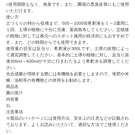
○使用期限もなく、無臭です。また、圃場の悪臭改善にもご使用
いただけます。
使い方
土づくりの時から収穫まで、500～1000倍希釈液を１～2週間に
１回、土壌や植物に十分に完遂、葉面散布してください。定植後
の植物に対しては株元へのスポット施用が経済的にもおすすめで
す。また、どの時期からでも使用できます。
使用量の目安は反当り、希釈液が300Lです。土壌の状態によっ
て適宜調整してください。基本的に土壌や植物に対し、反当り原
液300ml～600mlが十分に行きわたるよう希釈水を調整してくだ
さい。
光合成菌が増殖する際には有機物を必要としますので、堆肥や米
糠、油粕等の有機物との併用をお勧めします。
商品名
菌の黒汁
内容量
1L
注意事項
※製品のパッケージには使用方法、安全上の注意などが記載され
ております。よくお読みいただいて、適切な方法でご使用くださ
い。