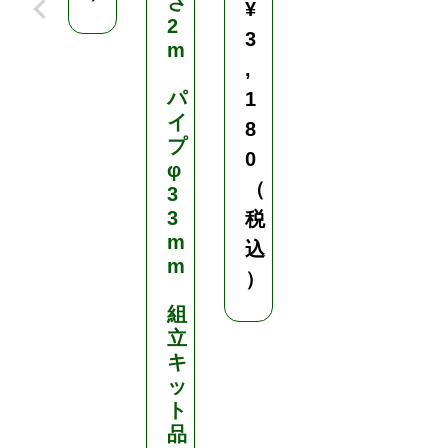
さ
¥
2
3
m
,
パ
1
イ
8
プ
0
φ
（
3
3
税
m
込
m
）
組
立
キ
ッ
ト
品