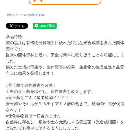
商品についてのお問い合わせ
商品特徴
菌の黒汁は有機物分解能力に優れた特別な光合成菌を含んだ菌体
資材です。
従来の菌体資材と違い、安全で簡単に取り扱うことを可能にしま
した。
病んだ土壌の再生や、連作障害の改善、生産物の生長促進と品質
向上に効果を発揮します！
○善玉菌で連作障害を改善！
土中の善玉菌を増やし、連作障害を改善します。
○善玉菌とアミノ酸で植物イキイキ！
善玉菌やそれらが生み出すアミノ酸の働きで、植物の生長が促進
されます！
○使化学物質は一切含みません！
自然界に存在し、植物や土を元気にする善玉菌（光合成細菌）を
どなたでも簡単に使えるようにしました！