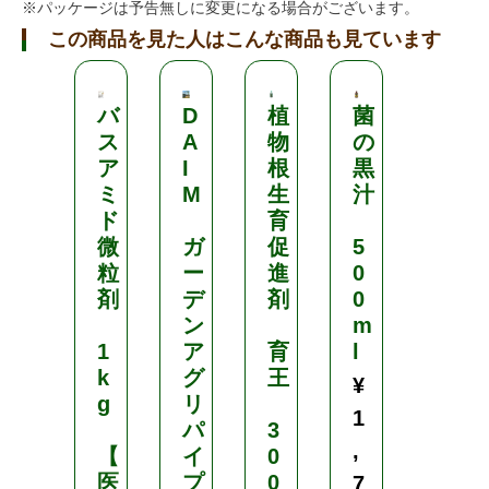
※パッケージは予告無しに変更になる場合がございます。
この商品を見た人はこんな商品も見ています
バ
D
植
菌
ア
ス
A
物
の
フ
ア
I
根
黒
ァ
ミ
M
生
汁
ー
ド
育
ム
微
ガ
促
5
乳
粒
ー
進
0
剤
剤
デ
剤
0
ン
m
1
1
ア
育
l
0
k
グ
王
0
¥
g
リ
m
1
パ
3
l
,
【
イ
0
¥
医
プ
0
7