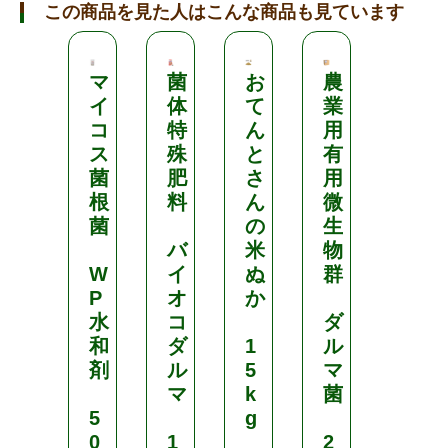
この商品を見た人はこんな商品も見ています
マ
菌
お
農
ダ
イ
体
て
業
イ
コ
特
ん
用
コ
ス
殊
と
有
ー
菌
肥
さ
用
根
料
ん
微
微
菌
の
生
生
バ
米
物
物
W
イ
ぬ
群
入
P
オ
か
り
水
コ
ダ
土
和
ダ
1
ル
壌
剤
ル
5
マ
改
マ
k
菌
良
5
g
資
0
1
2
材