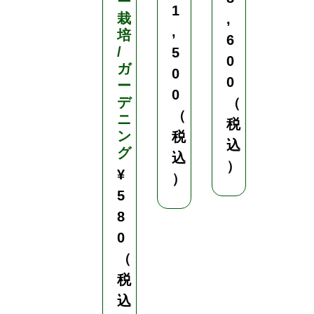
ー
1
4
栽
,
,
,
培
6
/
5
6
0
ガ
0
2
0
ー
0
0
デ
（
（
（
ニ
税
ン
税
税
込
グ
込
込
）
¥
）
）
5
8
0
（
税
込