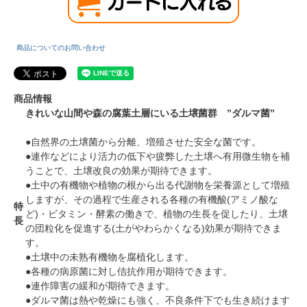
商品についてのお問い合わせ
商品情報
きれいな山間や森の腐葉土層にいる土壌菌群 ”ダルマ菌”
●自然界の土壌菌から分離、増殖させた安全な菌です。
●連作などにより活力の低下や疲弊した土壌へ有用微生物を補
うことで、土壌改良の効果が期待できます。
●土中の有機物や植物の根から出る代謝物を栄養源として増殖
しますが、その過程で生産される各種の有機酸(アミノ酸な
特
ど)・ビタミン・酵素の働きで、植物の生長を促したり、土壌
長
の団粒化を促進する(土がやわらかくなる)効果が期待できま
す。
●土壌中の未熟有機物を腐植化します。
●各種の病原菌に対し佶抗作用が期待できます。
●連作障害の緩和が期待できます。
●ダルマ菌は熱や乾燥にも強く、不良条件下でも生き続けます