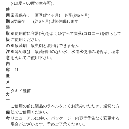
(-10度～80度で生存可)。
使
用
常温保存： 夏季(約4ヶ月) 冬季(約5ヶ月)
期
5度保存： (約6ヶ月)以後休眠します
限
取
※使用前に容器(液)をよくゆすって集落(コロニー)を散らして
扱
ご使用ください。
の
※殺菌剤、殺虫剤と混用はできません。
注
※薄め液は、殺菌作用のない水、水道水使用の場合は、塩素
意
をぬいてご使用下さい。
内
容
1L
量
メ
ー
タキイ種苗
カ
ー
ご使用の前に製品のラベルをよくお読みいただき、適切な方
備
法でご使用ください。
考
リニューアルに伴い、パッケージ・内容等予告なく変更する
場合がございます。予めご了承ください。