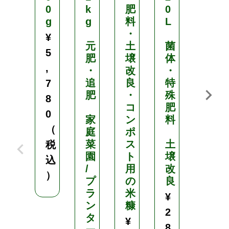
0
k
肥
0
g
g
料
L
ア
・
ン
¥
元
土
菌
ナ
5
肥
壌
体
プ
,
・
改
・
ル
追
良
特
ナ
7
肥
・
殊
8
コ
肥
1
0
家
ン
料
5
（
庭
ポ
k
菜
ス
土
g
税
園
ト
壌
込
/
用
改
特
）
プ
の
良
殊
ラ
米
肥
¥
ン
糠
料
2
タ
¥
¥
8