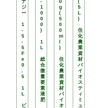
ナ
-
0
(
資
ジ
1
g
5
材
ー
0
(
L
0
5
)
機
1
0
0
能
-
)
0
住
性
5
m
化
植
-
1
l
農
物
5
L
)
業
活
F
資
力
e
総
住
材
液
0
合
化
バ
.
微
農
イ
ミ
5
量
業
オ
ド
要
資
ス
リ
1
素
材
テ
く
L
液
バ
ィ
る
肥
イ
ミ
る
ビ
オ
ュ