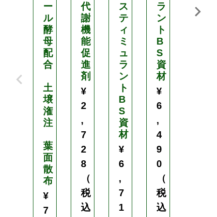
ー
代
ス
ラ
1
ル
謝
テ
ン
L
酵
機
ィ
ト
母
能
ミ
B
植
配
促
ュ
S
物
合
進
ラ
資
体
剤
ン
材
の
土
ト
乾
¥
¥
壌
B
燥
2
6
潅
S
を
,
,
注
資
抑
材
え
7
4
葉
る
2
¥
9
面
蒸
8
6
0
散
散
（
,
（
布
抑
制
税
7
税
¥
剤
込
1
込
7