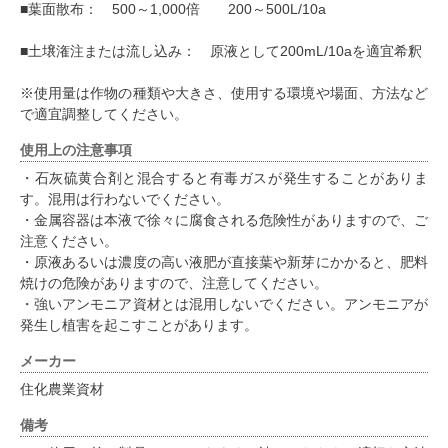
■葉面散布： 500～1,000倍 200～500L/10a
■土壌潅注または流し込み： 原液として200mL/10aを適宜希釈
※使用量は作物の種類や大きさ、使用する環境や場面、方法など
で適宜調整してください。
使用上の注意事項
・石灰硫黄合剤と混合すると有毒ガスが発生することがありま
す。混用は行わないでください。
・金属容器は本液で徐々に腐食される危険性がありますので、ご
注意ください。
・原液あるいは濃度の高い液肥が直接葉や新芽にかかると、肥料
焼けの危険がありますので、注意してください。
・強いアンモニア資材とは混用しないでください。アンモニアが
発生し植害を起こすことがあります。
メーカー
住化農業資材
備考