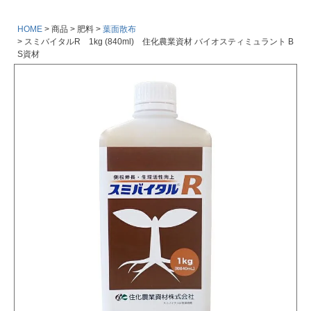
HOME
商品
肥料
葉面散布
スミバイタルR 1kg (840ml) 住化農業資材 バイオスティミュラント B
S資材