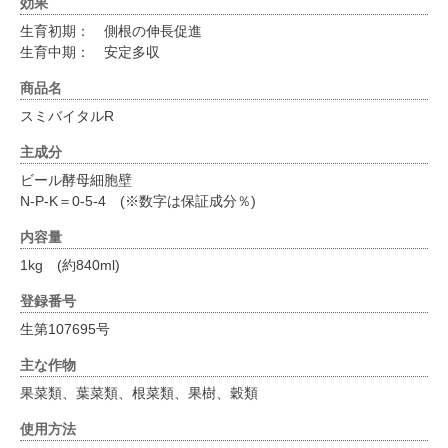
効果
生育初期： 側根の伸長促進
生育中期： 安定多収
商品名
スミバイタルR
主成分
ビール酵母細胞壁
N-P-K＝0-5-4 (※数字は保証成分％)
内容量
1kg (約840ml)
登録番号
生第107695号
主な作物
果菜類、葉菜類、根菜類、果樹、穀類
使用方法