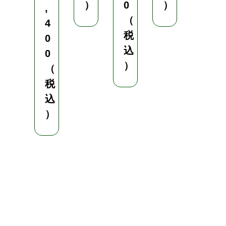
¥
）
0
）
,
3
（
4
,
税
0
6
込
0
0
）
（
8
税
（
込
税
）
込
）