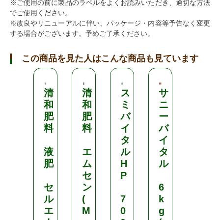
※ご使用の前に製品のラベルをよくお読みいただき、適切な方法
でご使用ください。
※改良やリニューアルに伴い、パッケージ・内容等予告なく変更
する場合がございます。予めご了承ください。
この商品を見た人はこんな商品も見ています
清
清
ス
サ
バ
和
和
ミ
ニ
イ
肥
肥
バ
ー
オ
料
料
イ
バ
ス
タ
イ
テ
液
エ
ル
タ
ィ
肥
ム
H
ル
ミ
セ
P
ュ
セ
ン
6
ラ
ル
(
7
k
ン
エ
M
0
g
ト