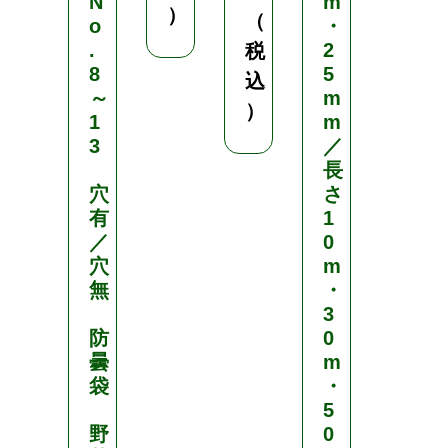
N
m
m
）
（
o
・
／
.
2
1
税
8
5
m
込
～
m
×
）
1
m
3
3
／
m
長
／
穴
さ
1
有
1
.
／
0
9
穴
m
m
無
・
×
3
3
防
0
m
曇
m
袋
・
野
5
菜
野
0
¥