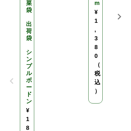
菜
m
5
袋
¥
,
1
出
9
,
荷
8
袋
3
0
8
（
シ
0
ン
税
（
プ
込
ル
税
）
ボ
込
ー
）
ド
ン
¥
1
8