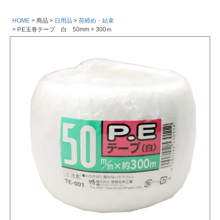
HOME
商品
日用品
荷締め・結束
P.E玉巻テープ 白 50mm × 300ｍ