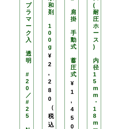
プ
和
(
ト
ラ
剤
肩
耐
マ
掛
圧
1
ー
1
ホ
m
ク
0
手
ー
×
入
0
動
ス
2
g
式
)
.
透
1
¥
明
蓄
内
m
2
圧
径
／
,
#
式
1
1
2
5
.
2
¥
0
m
9
8
1
／
m
m
0
,
#
・
×
（
2
1
2
4
5
8
.
税
5
m
1
込
0