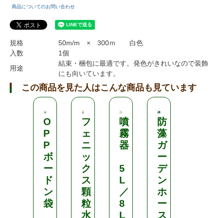
商品についてのお問い合わせ
規格
50m/m × 300ｍ 白色
入数
1個
結束・梱包に最適です。発色がきれいなので装飾
用途
にも向いています。
この商品を見た人はこんな商品も見ています
O
フ
噴
防
菜
P
ェ
霧
藻
園
P
ニ
器
ガ
用
ボ
ッ
ー
ー
ク
5
デ
雨
ド
ス
L
ン
よ
ン
顆
／
ホ
け
袋
粒
8
ー
セ
水
L
ス
ッ