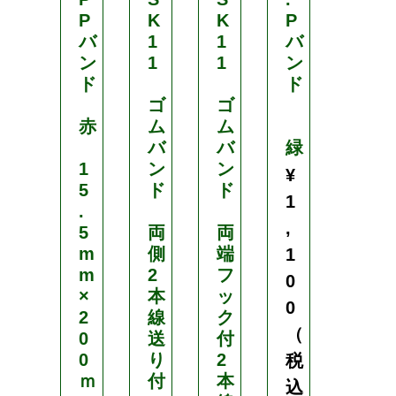
P
K
K
P
P
バ
1
1
バ
バ
ン
1
1
ン
ン
ド
ド
ド
ゴ
ゴ
赤
ム
ム
紫
バ
バ
緑
1
ン
ン
1
¥
5
ド
ド
5
1
.
.
,
5
両
両
5
m
側
端
m
1
m
2
フ
m
0
×
本
ッ
×
0
2
線
ク
2
（
0
送
付
0
0
り
2
0
税
ｍ
付
本
ｍ
込