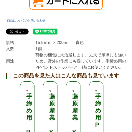
商品についてのお問い合わせ
規格
15.5ｍｍ × 200m 青色
入数
1個
荷物の梱包に大活躍します。丈夫で摩擦にも強い
用途
ため、野外の作業にも適しています。手締め用の
PPバンドストッパーと一緒にお使いください。
この商品を見た人はこんな商品も見ています
手
藤
藤
手
手
締
原
原
締
締
め
産
産
め
め
用
業
業
用
用
P
P
S
S
.
P