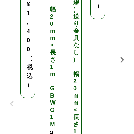
線
¥
¥
）
幅
(
1
1
2
送
,
,
0
り
m
金
4
4
m
具
0
0
×
な
0
0
長
し
（
（
さ
)
1
税
税
m
幅
込
込
2
）
）
G
0
B
m
W
m
O
×
1
長
M
さ
1
¥