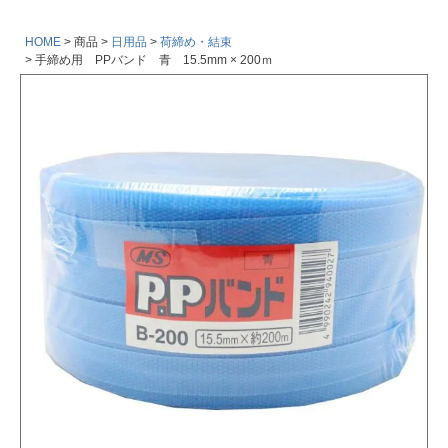
HOME
商品
日用品
荷締め・結束
手締め用 PPバンド 青 15.5mm × 200ｍ