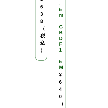
.
6
5
3
m
8
G
（
B
税
D
込
F
1
）
.
5
M
¥
6
4
0
（