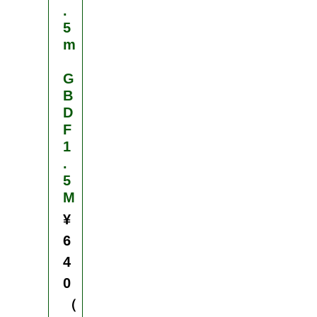
.
5
m
G
B
D
F
1
.
5
M
¥
6
4
0
（