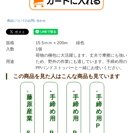
商品についてのお問い合わせ
規格
15.5ｍｍ × 200m 緑色
入数
1個
荷物の梱包に大活躍します。丈夫で摩擦にも強い
用途
ため、野外の作業にも適しています。手締め用の
PPバンドストッパーと一緒にお使いください。
この商品を見た人はこんな商品も見ています
藤
手
手
手
手
原
締
締
締
締
産
め
め
め
め
業
用
用
用
用
P
P
S
P
P
.
.