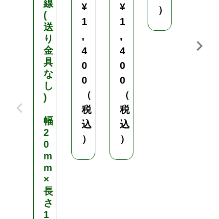
線
¥
¥
）
）
(
1
1
送
,
,
り
金
4
4
具
0
0
な
0
0
し
（
（
)
税
税
幅
込
込
2
）
）
0
m
m
×
長
さ
1