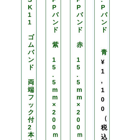
K
P
P
P
P
1
バ
バ
バ
バ
1
ン
ン
ン
ン
ド
ド
ド
ド
ゴ
ム
紫
赤
バ
青
黄
ン
1
1
¥
¥
ド
5
5
1
1
.
.
,
,
両
5
5
端
m
m
1
1
フ
m
m
0
0
ッ
×
×
0
0
ク
2
2
（
（
付
0
0
2
0
0
税
税
本
ｍ
ｍ
込
込