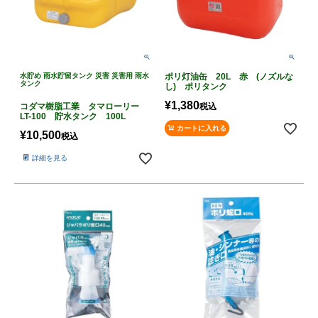
水貯め 雨水貯留タンク 災害 災害用 雨水
ポリ灯油缶 20L 赤 (ノズルな
タンク
し) ポリタンク
¥
1,380
コダマ樹脂工業 タマローリー
税込
LT-100 貯水タンク 100L
カートに入れる
¥
10,500
税込
詳細を見る