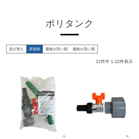
ポリタンク
並び替え
新着順
価格が安い順
価格が高い順
22
件中
1
-
22
件表示