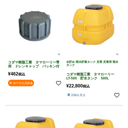
コダマ樹脂工業 タマローリー専
水貯め 雨水貯留タンク 災害 災害用 雨水
タンク
用 ドレンキャップ パッキン付
¥
462
税込
コダマ樹脂工業 タマローリー
LT-500 貯水タンク 500L
カートに入れる
¥
22,800
税込
詳細を見る