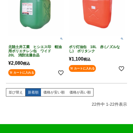
北陸土井工業 ヒシエス印 軽油
ポリ灯油缶 18L 赤 (ノズルな
用ポリエチレン缶 ワイド
し) ポリタンク
20L 消防法適合品
¥
1,100
税込
¥
2,080
税込
カートに入れる
カートに入れる
並び替え
新着順
価格が安い順
価格が高い順
22
件中
1
-
22
件表示