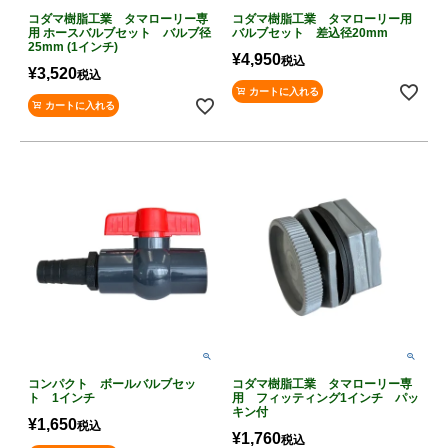
コダマ樹脂工業 タマローリー専
コダマ樹脂工業 タマローリー用
用 ホースバルブセット バルブ径
バルブセット 差込径20mm
25mm (1インチ)
¥
4,950
税込
¥
3,520
税込
カートに入れる
カートに入れる
コンパクト ボールバルブセッ
コダマ樹脂工業 タマローリー専
ト 1インチ
用 フィッティング1インチ パッ
キン付
¥
1,650
税込
¥
1,760
税込