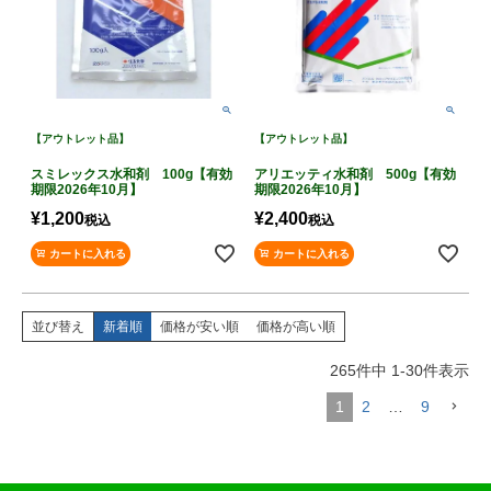
【アウトレット品】
【アウトレット品】
スミレックス水和剤 100g【有効
アリエッティ水和剤 500g【有効
期限2026年10月】
期限2026年10月】
¥
1,200
¥
2,400
税込
税込
カートに入れる
カートに入れる
並び替え
新着順
価格が安い順
価格が高い順
265
件中
1
-
30
件表示
1
2
…
9