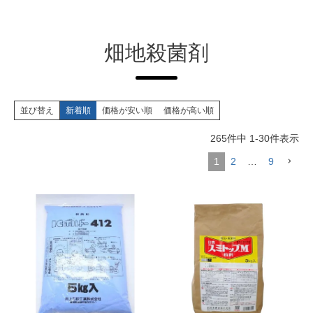
畑地殺菌剤
並び替え
新着順
価格が安い順
価格が高い順
265
件中
1
-
30
件表示
1
2
…
9