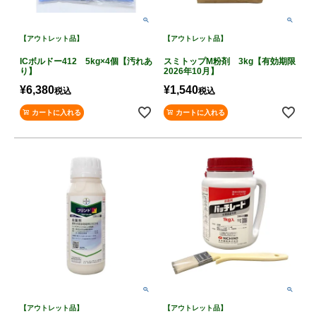
【アウトレット品】
【アウトレット品】
ICボルドー412 5kg×4個【汚れあ
スミトップM粉剤 3kg【有効期限
り】
2026年10月】
¥
6,380
¥
1,540
税込
税込
カートに入れる
カートに入れる
【アウトレット品】
【アウトレット品】