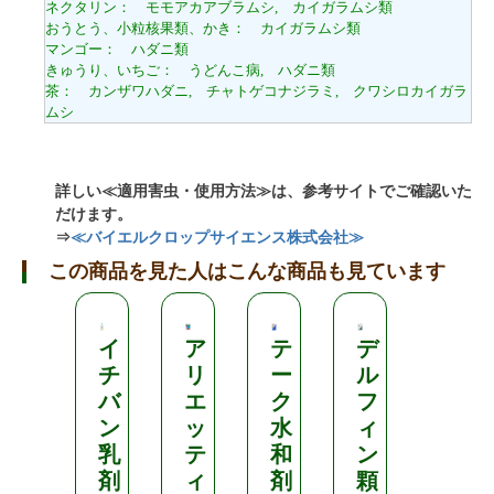
ネクタリン： モモアカアブラムシ, カイガラムシ類
おうとう、小粒核果類、かき： カイガラムシ類
マンゴー： ハダニ類
きゅうり、いちご： うどんこ病, ハダニ類
茶： カンザワハダニ, チャトゲコナジラミ, クワシロカイガラ
ムシ
詳しい≪適用害虫・使用方法≫は、参考サイトでご確認いた
だけます。
⇒
≪バイエルクロップサイエンス株式会社≫
この商品を見た人はこんな商品も見ています
イ
ア
テ
デ
モ
チ
リ
ー
ル
ン
バ
エ
ク
フ
セ
ン
ッ
水
ィ
レ
乳
テ
和
ン
ン
剤
ィ
剤
顆
フ