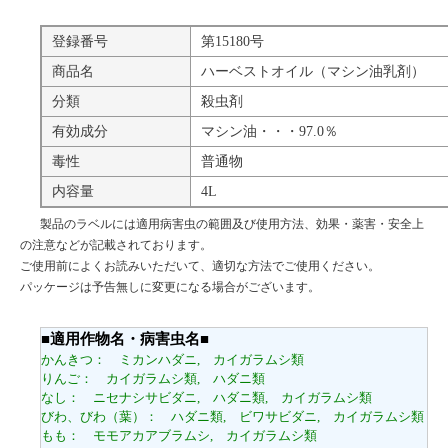
登録番号
第15180号
商品名
ハーベストオイル（マシン油乳剤）
分類
殺虫剤
有効成分
マシン油・・・97.0％
毒性
普通物
内容量
4L
製品のラベルには適用病害虫の範囲及び使用方法、効果・薬害・安全上
の注意などが記載されております。
ご使用前によくお読みいただいて、適切な方法でご使用ください。
パッケージは予告無しに変更になる場合がございます。
■適用作物名・病害虫名■
かんきつ： ミカンハダニ, カイガラムシ類
りんご： カイガラムシ類, ハダニ類
なし： ニセナシサビダニ, ハダニ類, カイガラムシ類
びわ、びわ（葉）： ハダニ類, ビワサビダニ, カイガラムシ類
もも： モモアカアブラムシ, カイガラムシ類