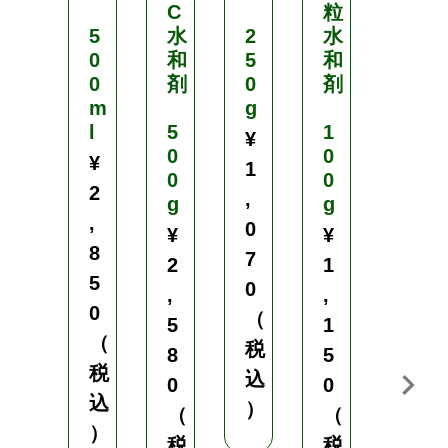
C
粒
ロ
5
水
2
水
ア
0
和
5
和
ブ
0
剤
0
剤
ル
m
g
l
5
1
5
¥
0
0
0
¥
1
0
0
0
2
,
g
g
m
,
l
0
¥
¥
【
8
7
2
1
有
5
0
,
,
効
0
（
期
5
1
（
限
税
8
5
2
税
込
0
0
0
込
）
（
（
2
）
6
税
税