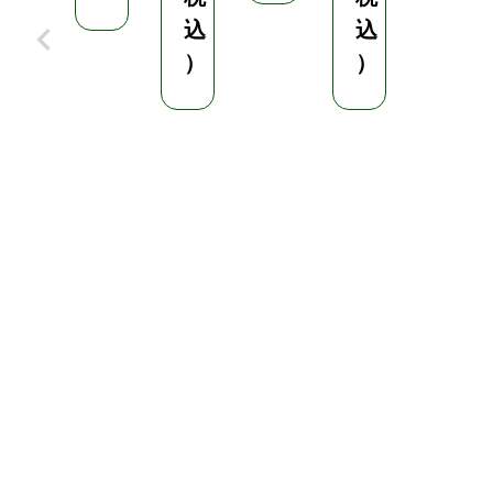
年
込
込
1
）
）
0
月
】
¥
1
,
6
5
0
（
税
込
）