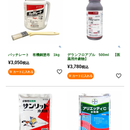
バッチレート 有機銅塗布 1kg
デランフロアブル 500ml 【医
薬用外劇物】
¥
3,050
税込
¥
3,780
税込
カートに入れる
カートに入れる