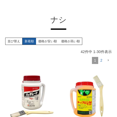
ナシ
並び替え
新着順
価格が安い順
価格が高い順
42
件中
1
-
30
件表示
1
2