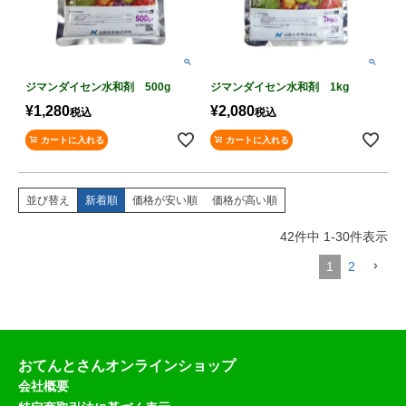
ジマンダイセン水和剤 500g
ジマンダイセン水和剤 1kg
¥
1,280
¥
2,080
税込
税込
カートに入れる
カートに入れる
並び替え
新着順
価格が安い順
価格が高い順
42
件中
1
-
30
件表示
1
2
おてんとさんオンラインショップ
会社概要