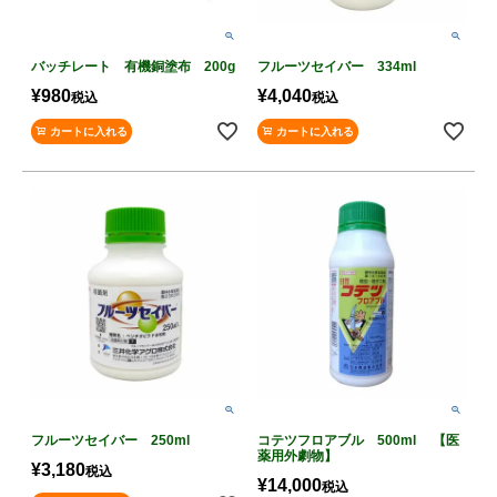
バッチレート 有機銅塗布 200g
フルーツセイバー 334ml
¥
980
¥
4,040
税込
税込
カートに入れる
カートに入れる
フルーツセイバー 250ml
コテツフロアブル 500ml 【医
薬用外劇物】
¥
3,180
税込
¥
14,000
税込