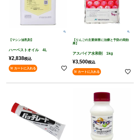
【マシン油乳剤】
【りんごの主要病害に治療と予防の両効
果】
ハーベストオイル 4L
アスパイア水和剤 1kg
¥
2,838
税込
¥
3,500
税込
カートに入れる
カートに入れる