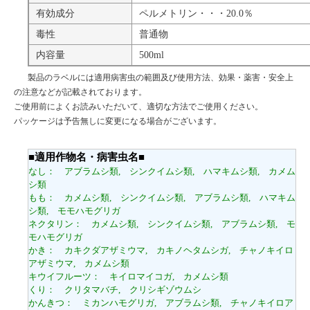
有効成分
ペルメトリン・・・20.0％
毒性
普通物
内容量
500ml
製品のラベルには適用病害虫の範囲及び使用方法、効果・薬害・安全上
の注意などが記載されております。
ご使用前によくお読みいただいて、適切な方法でご使用ください。
パッケージは予告無しに変更になる場合がございます。
■適用作物名・病害虫名■
なし： アブラムシ類, シンクイムシ類, ハマキムシ類, カメム
シ類
もも： カメムシ類, シンクイムシ類, アブラムシ類, ハマキム
シ類, モモハモグリガ
ネクタリン： カメムシ類, シンクイムシ類, アブラムシ類, モ
モハモグリガ
かき： カキクダアザミウマ, カキノヘタムシガ, チャノキイロ
アザミウマ, カメムシ類
キウイフルーツ： キイロマイコガ, カメムシ類
くり： クリタマバチ, クリシギゾウムシ
かんきつ： ミカンハモグリガ, アブラムシ類, チャノキイロア