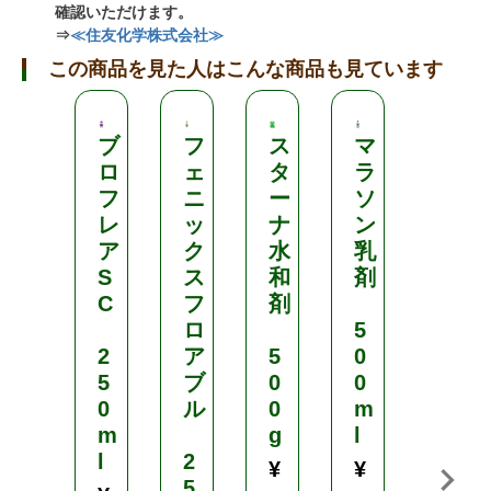
確認いただけます。
⇒
≪住友化学株式会社≫
この商品を見た人はこんな商品も見ています
ブ
フ
ス
マ
ア
ロ
ェ
タ
ラ
フ
フ
ニ
ー
ソ
ァ
レ
ッ
ナ
ン
ー
ア
ク
水
乳
ム
S
ス
和
剤
乳
C
フ
剤
剤
ロ
5
2
ア
5
0
2
5
ブ
0
0
5
0
ル
0
m
0
m
g
l
m
l
2
l
¥
¥
5