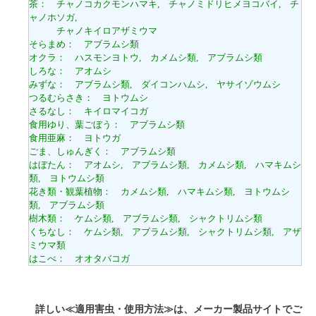
茶： チャノコカクモンハマキ, チャノミドリヒメヨコバイ, チ
ャノホソガ,
チャノキイロアザミウマ
そらまめ： アブラムシ類
オクラ： ハスモンヨトウ, カメムシ類, アブラムシ類
しろな： アオムシ
みずな： アブラムシ類, ダイコンハムシ, ヤサイゾウムシ
つるむらさき： ヨトウムシ
さるなし： キイロマイコガ
食用ゆり、葉ごぼう： アブラムシ類
食用亜麻： ヨトウガ
ごま、しゅんぎく： アブラムシ類
はぼたん： アオムシ, アブラムシ類, カメムシ類, ハマキムシ
類, ヨトウムシ類
花き類・観葉植物： カメムシ類, ハマキムシ類, ヨトウムシ
類, アブラムシ類
樹木類： ケムシ類, アブラムシ類, シャクトリムシ類
くちなし： ケムシ類, アブラムシ類, シャクトリムシ類, アザ
ミウマ類
はこべ： オオタバコガ
詳しい≪適用害虫・使用方法≫は、メーカー製品サイトでご