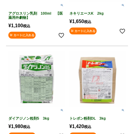
アグロスリン乳剤 100ml 【医
ネキリエースK 2kg
薬用外劇物】
¥
1,650
税込
¥
1,100
税込
カートに入れる
カートに入れる
ダイアジノン粒剤5 3kg
トレボン粉剤DL 3kg
¥
1,980
¥
1,420
税込
税込