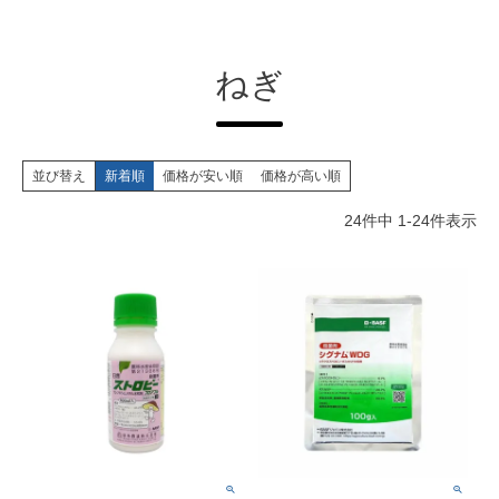
ねぎ
並び替え
新着順
価格が安い順
価格が高い順
24
件中
1
-
24
件表示