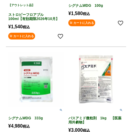
【アウトレット品】
シグナムWDG 100g
¥
1,580
税込
ストロビーフロアブル
100ml【有効期限2026年10月】
カートに入れる
¥
1,540
税込
カートに入れる
シグナムWDG 333g
バスアミド微粒剤 1kg 【医薬
用外劇物】
¥
4,980
税込
¥
3,000
税込