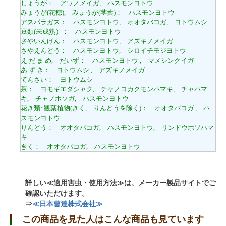
しょうが： アワノメイガ, ハスモンヨトウ
みょうが(花穂), みょうが(茎葉)： ハスモンヨトウ
アスパラガス： ハスモンヨトウ, オオタバコガ, ヨトウムシ
豆類(未成熟）： ハスモンヨトウ
さやいんげん： ハスモンヨトウ, アズキノメイガ
さやえんどう： ハスモンヨトウ, シロイチモジヨトウ
え だ ま め, だいず： ハスモンヨトウ , マメシンクイガ
あ ず き： ヨトウムシ , アズキノメイガ
てんさい： ヨトウムシ
茶： ヨモギエダシャク, チャノコカクモンハマキ, チャハマ
キ, チャノホソガ, ハスモンヨトウ
花き類･観葉植物(きく, りんどうを除く)： オオタバコガ , ハ
スモンヨトウ
りんどう： オオタバコガ, ハスモンヨトウ, リンドウホソハマ
キ
きく： オオタバコガ, ハスモンヨトウ
詳しい≪適用害虫・使用方法≫は、メーカー製品サイトでご
確認いただけます。
⇒
≪日本曹達株式会社≫
この商品を見た人はこんな商品も見ています