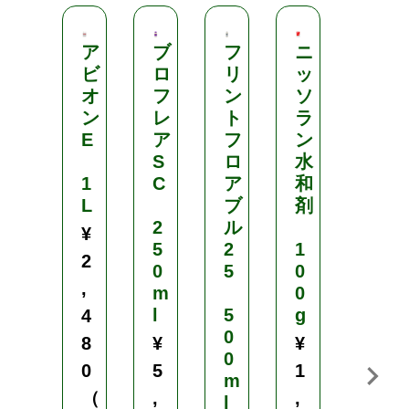
ア
ブ
フ
ニ
エ
ビ
ロ
リ
ッ
ク
オ
フ
ン
ソ
シ
ン
レ
ト
ラ
レ
E
ア
フ
ン
ル
S
ロ
水
S
1
C
ア
和
E
L
ブ
剤
2
ル
2
¥
5
2
1
0
2
0
5
0
0
,
m
0
m
l
5
g
l
4
0
8
¥
¥
¥
0
0
5
1
4
m
（
,
,
,
l