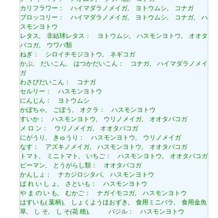
カリフラワー： ハイマダラノメイガ, ヨトウムシ, コナガ
ブロッコリー： ハイマダラノメイガ, ヨトウムシ, コナガ, ハ
スモンヨトウ
レタス, 非結球レタス： ヨトウムシ, ハスモンヨトウ, オオタ
バコガ, ウワバ類
ねぎ： シロイチモジヨトウ, ネギコガ
かぶ, だいこん, はつかだいこん： コナガ, ハイマダラノメイ
ガ
わさびだいこん： コナガ
セルリー： ハスモンヨトウ
にんじん： ヨトウムシ
かぼちゃ, ごぼう, オクラ： ハスモンヨトウ
すいか： ハスモンヨトウ, ウリノメイガ, オオタバコガ
メ ロ ン： ウリノメイガ, オオタバコガ
にがうり, きゅうり： ハスモンヨトウ, ウリノメイガ
なす： アズキノメイガ, ハスモンヨトウ, オオタバコガ
トマト, ミニトマト, いちご： ハスモンヨトウ, オオタバコガ
ピーマン, とうがらし類： オオタバコガ
かんしょ： ナカジロシタバ, ハスモンヨトウ
ば れ い し ょ, さといも： ハスモンヨトウ
や ま の い も, むかご： ナガイモコガ, ハスモンヨトウ
はすいも( 葉柄), しょくようほおずき, 食用ミニバラ, 食用金魚
草, し そ, し そ(花 穂), バジル： ハスモンヨトウ