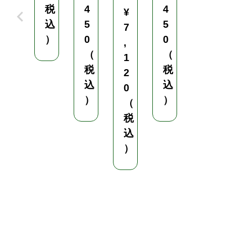
税
4
4
9
¥
込
5
5
2
7
）
0
0
0
,
（
（
（
1
税
税
税
2
込
込
込
0
）
）
）
（
税
込
）