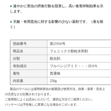
●
速やかに害虫の摂食行動を阻害し、高い食害抑制効果を示
します。
●
天敵・有用昆虫に対する影響の少ない薬剤です。（蚕を除
く）
登録番号
第21916号
商品名
フェニックス顆粒水和剤
分類
殺虫剤
有効成分
フルベンジアミド・・・20.0％
毒性
普通物
内容量
250g
製品のラベルには適用病害虫の範囲及び使用方法、効果・薬害・安全上
の注意などが記載されております。
ご使用前によくお読みいただいて、適切な方法でご使用ください。
パッケージは予告無しに変更になる場合がございます。