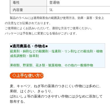
毒性
普通物
内容量
5L
製品のラベルには適用病害虫の範囲及び使用方法、効果・薬害・安全上
の注意などが記載されております。
ご使用前によくお読みいただいて、適切な方法でご使用ください。
パッケージは予告無しに変更になる場合がございます。
■適用農薬名・作物名■
硫黄剤・銅剤などの殺菌剤・塩素剤・リン剤などの殺虫剤・植物
成長調整剤・除草剤
果樹類、野菜類、花き類・観葉植物、その他の一般畑作物
◇上手な使い方◇
麦、キャベツ、ねぎ等の薬液のつきにくい作物には多めに、
果樹、はくさい、きゅうり、
ばれいしょ等の薬液のつきやすい作物には少なめに添加して
散布する。