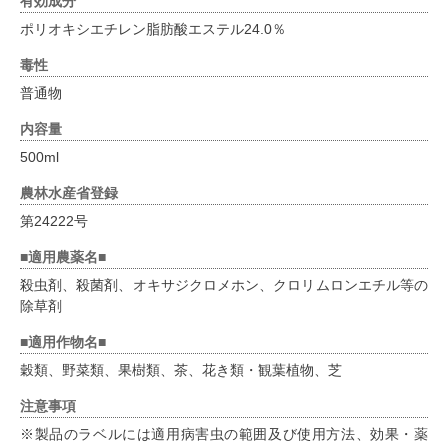
有効成分
ポリオキシエチレン脂肪酸エステル24.0％
毒性
普通物
内容量
500ml
農林水産省登録
第24222号
■適用農薬名■
殺虫剤、殺菌剤、オキサジクロメホン、クロリムロンエチル等の
除草剤
■適用作物名■
穀類、野菜類、果樹類、茶、花き類・観葉植物、芝
注意事項
※製品のラベルには適用病害虫の範囲及び使用方法、効果・薬