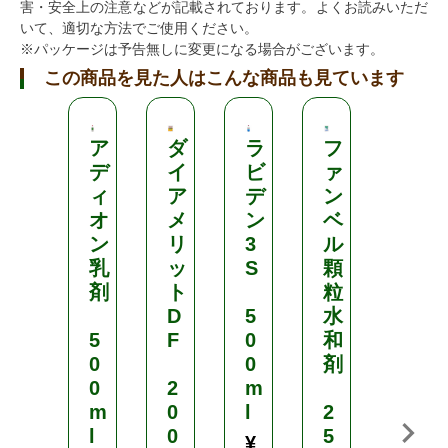
害・安全上の注意などが記載されております。よくお読みいただ
いて、適切な方法でご使用ください。
※パッケージは予告無しに変更になる場合がございます。
この商品を見た人はこんな商品も見ています
ア
ダ
ラ
フ
ア
デ
イ
ビ
ァ
デ
ィ
ア
デ
ン
ィ
オ
メ
ン
ベ
オ
ン
リ
3
ル
ン
乳
ッ
S
顆
乳
剤
ト
粒
剤
D
5
水
5
F
0
和
1
0
0
剤
0
0
2
m
0
m
0
l
2
m
l
0
5
l
¥