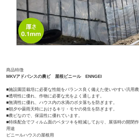
商品特徴
MKVアドバンスの農ビ 屋根ビニール ENNGEI
■施設園芸栽培に必要な性能をバランス良く備えた使いやすい汎用
■透明性に優れ、作物に必要な光をよく通します。
■無滴性に優れ、ハウス内の水滴のボタ落ちを防ぎます。
■朝夕や曇雨天時におけるキリ・モヤの発生を防ぎます。
■農ビなので、保温性に優れています。
■特殊配合でフィルム面のベタツキを軽減しており、展張時の開閉
用途
ビニールハウスの屋根用