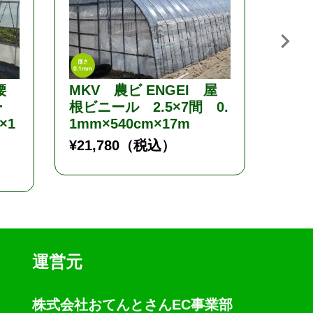
腰
MKV 農ビ ENGEI 屋
MKV
ー
根ビニール 2.5×7間 0.
根ビ
×1
1mm×540cm×17m
0.1
¥
21,780
（税込）
¥
32,
運営元
株式会社おてんとさんEC事業部