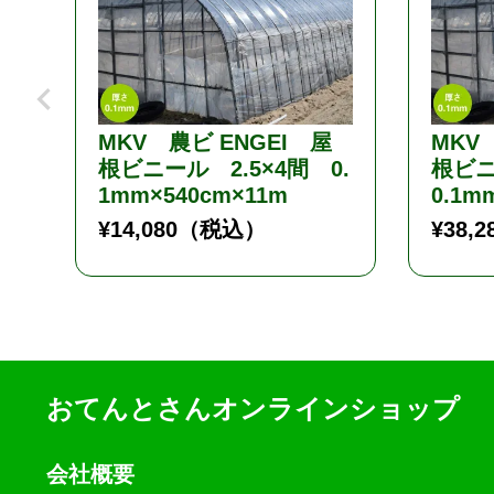
MKV 農ビ ENGEI 屋
MKV
根ビニール 2.5×4間 0.
根ビニ
1mm×540cm×11m
0.1m
¥
14,080
（税込）
¥
38,2
おてんとさんオンラインショップ
会社概要