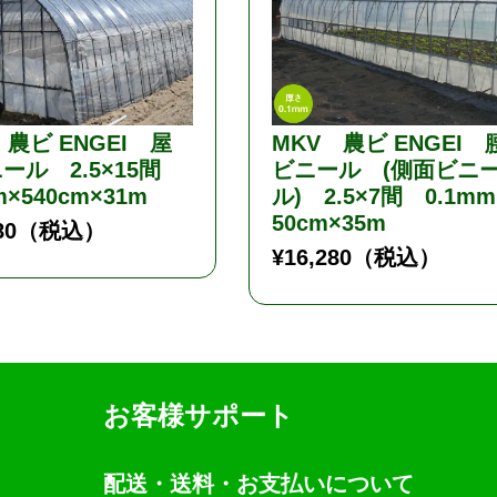
 農ビ ENGEI 屋
MKV 農ビ ENGEI 
ール 2.5×15間
ビニール (側面ビニ
m×540cm×31m
ル) 2.5×7間 0.1mm
50cm×35m
80
（税込）
¥
16,280
（税込）
お客様サポート
配送・送料・お支払いについて