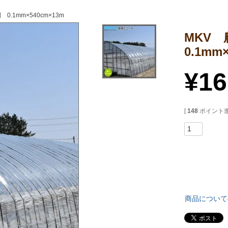
0.1mm×540cm×13m
MKV 
0.1mm
¥
16
[
148
ポイント進
商品について