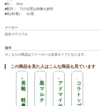
■孔： 8cm
■配列： 穴の位置は画像を参照
■色(表/裏)： 白/黒
メーカー
岩谷マテリアル
備考
※こちらの商品はフリーホール従来タイプとなります。
この商品を見た人はこんな商品も見ています
長
黒
ア
コ
ブ
靴
マ
ド
ラ
ラ
ル
マ
ト
シ
軽
チ
イ
ッ
ン
量
ヤ
プ
ト