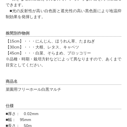
できます。
■光の反射性が高い白色面と遮光性の高い黒色面により地温抑
制効果を発揮します。
株間別作物例
【15cm】・・・にんじん、ほうれん草、たまねぎ
【30cm】・・・大根、レタス、キャベツ
【45cm】・・・白菜、そらまめ、ブロッコリー
※品種・時期・栽培方針などによって異なりますので、あくまで
目安としてください。
商品名
菜園用フリーホール白黒マルチ
仕様
■厚さ： 0.02mm
■幅： 95mm
■長さ： 50m