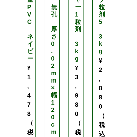
P
無
ー
粒
レ
V
孔
1
剤
ボ
C
粒
5
ン
厚
剤
粉
ネ
さ
3
剤
イ
0
3
k
D
ビ
.
k
g
L
ー
0
g
¥
2
3
¥
¥
2
m
k
1
3
,
m
g
,
,
×
8
¥
幅
4
9
8
2
1
7
8
0
,
2
8
0
（
0
5
（
（
c
税
0
m
税
税
込
0