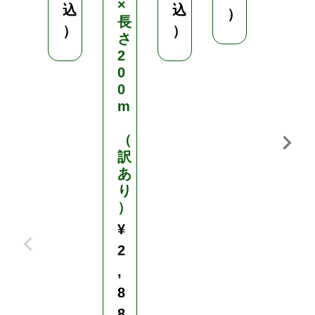
×
込
込
）
（
長
）
）
さ
税
2
込
0
）
0
m
（
訳
あ
り
）
¥
2
,
8
8