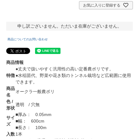
お気に入りに登録する
申し訳ございません。ただいま在庫がございません。
商品についてのお問い合わせ
商品情報
●丈夫で扱いやすく汎用性の高い定番農ポリです。
特徴
●水稲苗代、野菜や花き類のトンネル栽培など広範囲に使用
できます。
商品
オークラ一般農ポリ
名
色 /
透明 / 穴無
形状
■厚み： 0.05mm
サイ
■幅： 600cm
ズ
■長さ： 100m
入数
1本