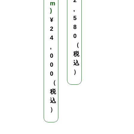
m
欄
,
)
に
入
5
¥
力
8
2
¥
0
4
2
（
,
,
税
0
0
込
0
2
）
0
4
（
（
税
税
込
込
）
）