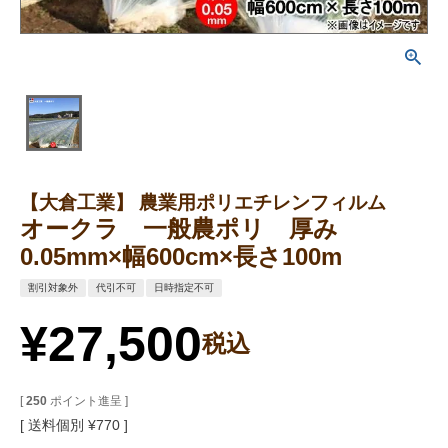
【大倉工業】 農業用ポリエチレンフィルム
オークラ 一般農ポリ 厚み
0.05mm×幅600cm×長さ100m
割引対象外
代引不可
日時指定不可
¥
27,500
税込
[
250
ポイント進呈 ]
送料個別
¥
770