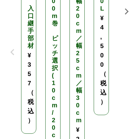
0
幅
0
入
0
2
L
ご
口
m
0
希
¥
継
巻
c
望
4
手
m
の
,
部
ピ
／
幅
材
ッ
幅
を
5
チ
2
カ
¥
0
選
5
ー
3
0
択
c
ト
5
（
(
m
に
1
／
入
7
税
0
幅
れ
（
込
c
3
て
税
）
m
0
長
込
/
c
さ
2
m
を
）
0
数
¥
c
量
2