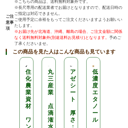
※こちらの商品は、送料無料対象外です。
※長尺専用の配送業者でお届けとなりますので、配送日時の
ご指定は対応できません。
ご注
ご使用予定に余裕をもってご注文くださいますようお願いい
意事
たします。
項
※お届け先が北海道、沖縄、離島の場合、ご注文金額に関係
なく送料無料対象外(別途送料お見積り)となります。
予めご
了承くださいませ。
この商品を見た人はこんな商品も見ています
住
丸
ア
低
塗
化
三
ゼ
濃
布
農
産
シ
度
無
業
業
ー
エ
滴
資
ト
タ
遮
材
点
ノ
熱
滴
厚
ー
農
ワ
潅
さ
ル
P
ン
水
：
O