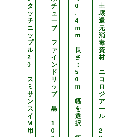
タ
チ
0
土
フ
ッ
ュ
.
壌
ィ
チ
ー
4
還
ル
ニ
ブ
m
元
ム
ッ
m
消
プ
フ
毒
ク
ル
ァ
長
資
ー
2
イ
さ
材
ル
0
ン
：
O
ド
5
エ
N
ス
リ
0
コ
ミ
ッ
m
ロ
厚
サ
プ
ジ
さ
ン
幅
ア
0
ス
黒
を
ー
.
イ
選
ル
1
M
1
択
m
用
0
2
m