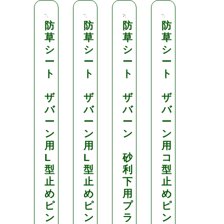
防
防
防
防
防
草
草
草
草
草
シ
シ
シ
シ
シ
ー
ー
ー
ー
ー
ト
ト
ト
ト
ト
ザ
ザ
ザ
ザ
ザ
バ
バ
バ
バ
バ
ー
ー
ー
ー
ー
ン
ン
ン
ン
ン
用
用
用
用
L
L
砂
コ
コ
型
型
利
型
型
止
止
下
止
止
め
め
用
め
め
ピ
ピ
プ
ピ
ピ
ン
ン
ラ
ン
ン