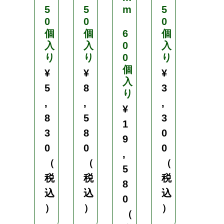
5
5
m
5
6
0
0
0
0
個
個
6
個
0
入
入
0
入
個
り
り
0
り
入
個
り
¥
¥
¥
入
¥
5
8
3
り
2
,
,
,
¥
1
8
5
3
1
,
3
8
0
9
1
0
0
0
,
2
（
（
（
5
0
税
税
税
8
（
込
込
込
0
税
）
）
）
（
込