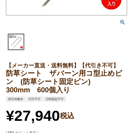
【メーカー直送・送料無料】【代引き不可】
防草シート ザバーン用コ型止めピ
ン (防草シート固定ピン)
300mm 600個入り
割引対象外
代引不可
日時指定不可
¥
27,940
税込
[
254
ポイント進呈 ]