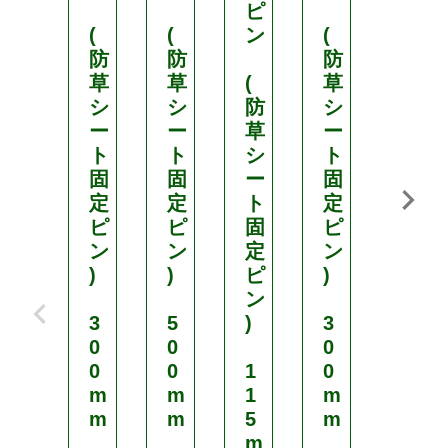
ピ
(
(
ン
(
(
防
防
防
防
草
草
(
草
草
シ
シ
防
シ
シ
ー
ー
草
ー
ー
ト
ト
シ
ト
ト
固
固
ー
固
固
定
定
ト
定
定
ピ
ピ
固
ピ
ピ
ン
ン
定
ン
ン
)
)
ピ
)
)
ン
3
5
)
3
1
0
0
0
5
0
0
1
0
0
m
m
1
m
m
m
m
5
m
m
m