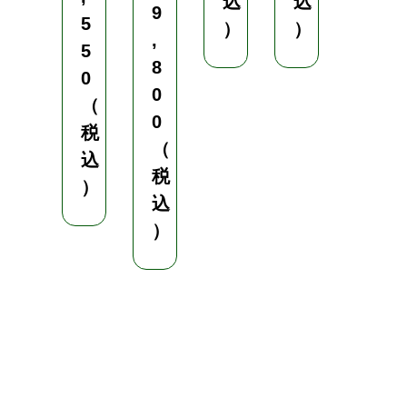
込
込
9
0
5
）
）
,
（
5
8
税
0
0
込
（
0
）
税
（
込
税
）
込
）