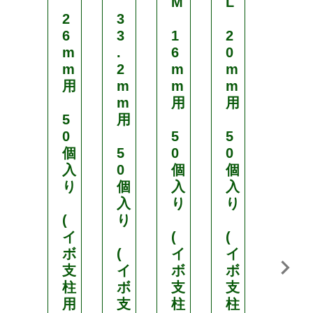
M
L
く
2
3
す
6
3
1
2
く
m
.
6
0
竹
m
2
m
m
用
m
m
m
イ
m
用
用
ボ
5
用
付
0
5
5
個
5
0
0
太
入
0
個
個
さ
り
個
入
入
1
入
り
り
6
(
り
m
イ
(
(
m
ボ
(
イ
イ
支
イ
ボ
ボ
長
柱
ボ
支
支
さ
用
支
柱
柱
2