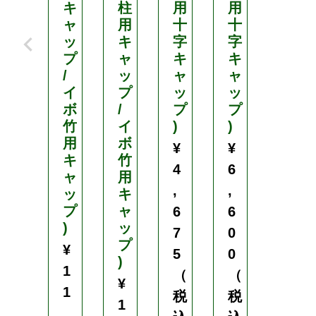
キ
柱
用
用
1
ャ
用
十
十
0
ッ
キ
字
字
c
プ
ャ
キ
キ
m
/
ッ
ャ
ャ
イ
プ
ッ
ッ
5
ボ
/
プ
プ
0
竹
イ
)
)
本
用
ボ
セ
¥
¥
キ
竹
ッ
4
6
ャ
用
ト
,
,
ッ
キ
¥
プ
ャ
6
6
1
)
ッ
7
0
1
プ
¥
5
0
)
,
1
（
（
¥
0
1
税
税
1
0
,