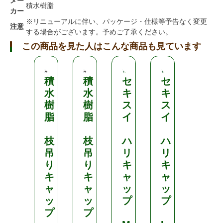
メー
積水樹脂
カー
※リニューアルに伴い、パッケージ・仕様等予告なく変更
注意
する場合がございます。予めご了承ください。
この商品を見た人はこんな商品も見ています
積
積
セ
セ
D
水
水
キ
キ
A
樹
樹
ス
ス
I
脂
脂
イ
イ
M
枝
枝
ハ
ハ
園
吊
吊
リ
リ
芸
り
り
キ
キ
用
キ
キ
ャ
ャ
支
ャ
ャ
ッ
ッ
柱
ッ
ッ
プ
プ
プ
プ
す