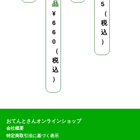
品
品
5
¥
（
¥
6
税
7
6
込
7
0
）
0
（
（
税
税
込
込
）
）
おてんとさんオンラインショップ
会社概要
特定商取引法に基づく表示