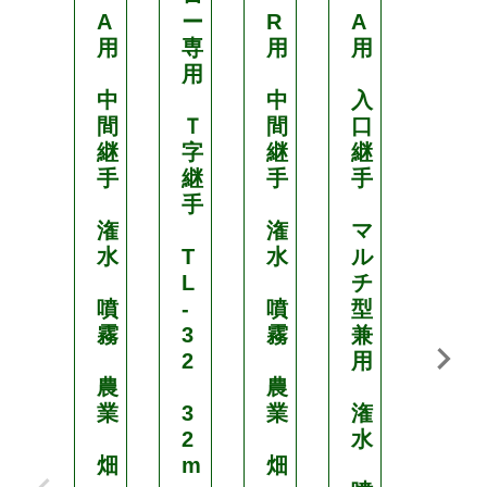
A
ー
R
A
ー
用
専
用
用
専
用
用
中
中
入
間
Ｔ
間
口
Ｔ
継
字
継
継
字
手
継
手
手
継
手
手
潅
潅
マ
水
T
水
ル
T
L
チ
L
噴
-
噴
型
-
霧
3
霧
兼
4
2
用
0
農
農
業
3
業
潅
4
2
水
0
畑
m
畑
m