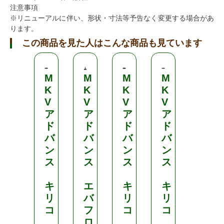
注意事項
※リニューアルに伴い、形状・寸法等予告なく変更する場合があ
ります。
この商品を見た人はこんな商品も見ています
M
M
M
M
M
K
K
K
K
K
V
V
V
V
V
ア
ア
ア
ア
ア
ド
ド
ド
ド
ド
バ
バ
バ
バ
バ
ン
ン
ン
ン
ン
ス
ス
ス
ス
ス
キ
エ
キ
キ
エ
リ
バ
リ
リ
バ
コ
フ
コ
コ
フ
ロ
ロ