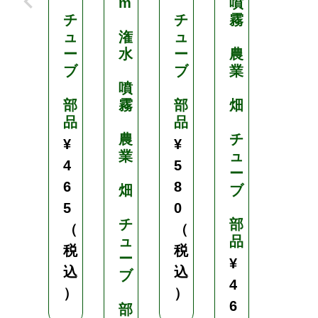
m
噴
m
チ
チ
霧
ュ
潅
ュ
潅
ー
水
ー
農
水
ブ
ブ
業
噴
噴
部
霧
部
畑
霧
品
品
農
チ
農
¥
¥
業
ュ
業
4
5
ー
6
8
畑
ブ
畑
5
0
チ
部
チ
（
（
ュ
品
ュ
税
税
ー
ー
¥
込
込
ブ
ブ
4
）
）
6
部
部