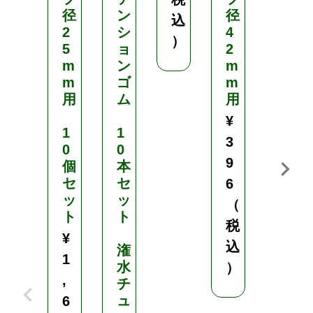
径
ン
径
1
込
2
シ
4
m
）
5
ョ
2
m
m
ン
m
・
m
ゴ
m
1
用
ム
用
6
m
¥
1
1
m
3
0
0
・
9
個
本
2
セ
セ
0
6
ッ
ッ
m
（
ト
ト
m
税
／
¥
込
潅
長
1
水
さ
）
,
チ
：
ュ
7
6