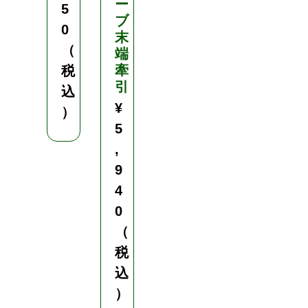
ー
5
5
ブ
c
0
末
m
（
端
・
牽
9
税
引
0
込
c
¥
）
m
5
・
,
1
2
9
0
4
c
0
m
（
・
1
税
5
込
0
）
c