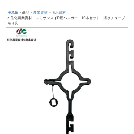
HOME
商品
農業資材
潅水資材
住化農業資材 スミサンスイR用ハンガー 10本セット 潅水チューブ
吊り具