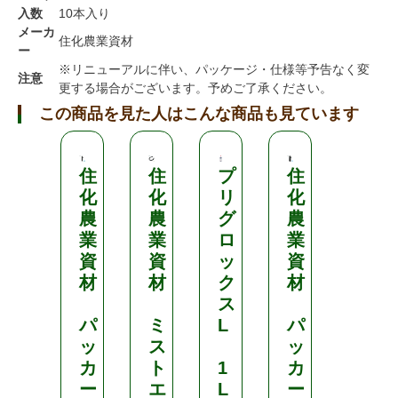
入数
10本入り
メーカ
住化農業資材
ー
※リニューアルに伴い、パッケージ・仕様等予告なく変
注意
更する場合がございます。予めご了承ください。
この商品を見た人はこんな商品も見ています
住
住
プ
住
園
化
化
リ
化
芸
農
農
グ
農
支
業
業
ロ
業
柱
資
資
ッ
資
材
材
ク
材
イ
ス
ボ
パ
ミ
L
パ
支
ッ
ス
ッ
柱
カ
ト
1
カ
ー
エ
L
ー
5