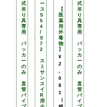
式
ー
式
0
吊
ス
【
吊
本
り
S
医
り
入
具
5
薬
具
専
4
用
専
サ
用
/
外
用
イ
S
毒
ズ
パ
7
物
パ
を
ッ
2
】
ッ
選
カ
カ
択
¥
ー
ス
ー
2
の
ミ
の
直
,
み
サ
み
径
ン
：
0
直
ス
直
8
8
管
イ
管
m
1
パ
R
パ
m
（
イ
用
イ
・
プ
テ
プ
1
税