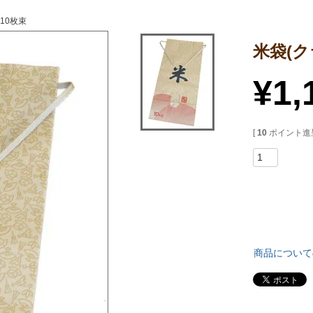
10枚束
米袋(ク
¥
1,
[
10
ポイント進呈
商品について