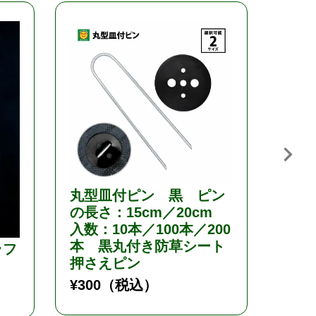
丸型皿付ピン 黒 ピン
藤原
の長さ：15cm／20cm
ーパ
入数：10本／100本／200
磁石
本 黒丸付き防草シート
用
ラフ
押さえピン
¥
3,1
¥
300
（税込）