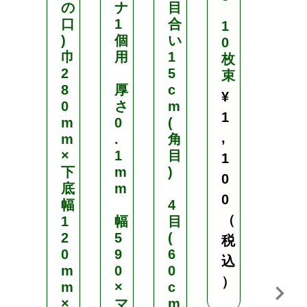
の
ナ
目
（
口
1
合
袋
1
)
個
い
の
0
巾
用
1
口
枚
2
5
）
束
8
厚
c
巾
¥
0
さ
m
1
1
m
0
(
8
,
m
.
角
0
×
1
目
m
1
下
m
)
m
0
底
m
×
0
幅
4
下
（
1
幅
目
底
2
5
(
(
税
0
9
6
幅
込
m
0
0
)
）
m
×
c
1
×
マ
m
2