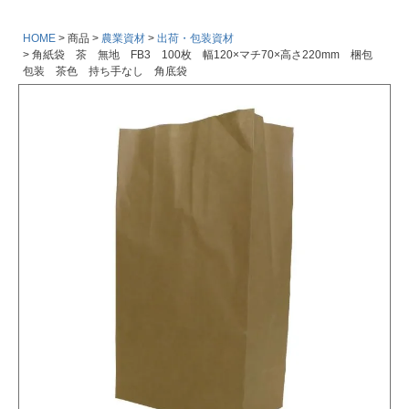
HOME
商品
農業資材
出荷・包装資材
角紙袋 茶 無地 FB3 100枚 幅120×マチ70×高さ220mm 梱包
包装 茶色 持ち手なし 角底袋