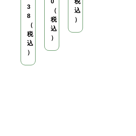
0
0
税
3
枚
（
込
8
¥
税
）
（
1
込
税
,
）
込
1
）
0
0
（
税
込
）