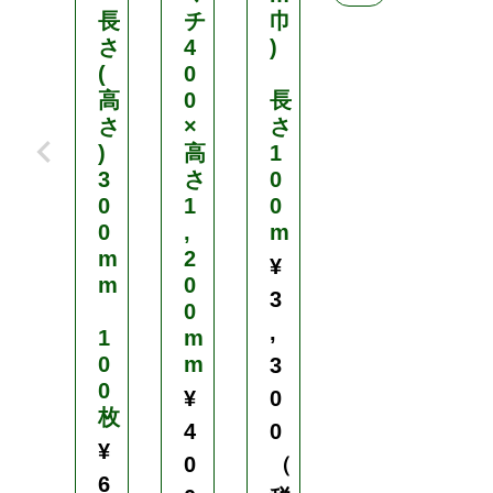
長
チ
巾
0
さ
4
)
m
(
0
m
高
0
長
×
さ
×
さ
長
)
高
1
さ
3
さ
0
（
0
1
0
高
0
,
m
さ
m
2
）
¥
m
0
4
3
0
2
,
1
m
0
0
m
m
3
0
m
¥
0
枚
4
0
1
¥
0
（
0
6