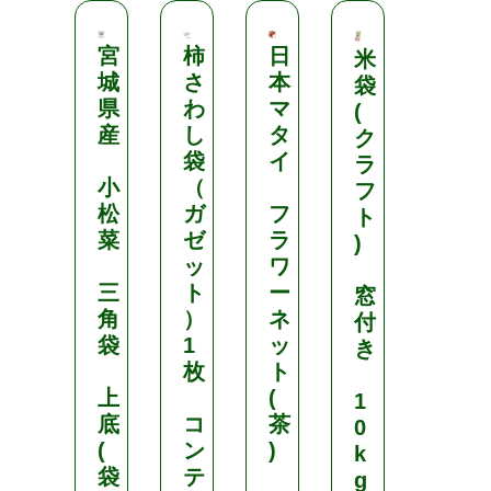
宮
柿
日
C
米
城
さ
本
P
袋
県
わ
マ
-
(
産
し
タ
1
ク
袋
イ
0
ラ
小
（
7
フ
松
ガ
フ
ト
菜
ゼ
ラ
み
)
ッ
ワ
ず
三
ト
ー
菜
窓
角
）
ネ
付
袋
1
ッ
三
き
枚
ト
角
上
(
袋
1
底
コ
茶
0
(
ン
)
上
k
袋
テ
底
g