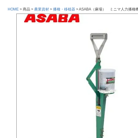
HOME
商品
農業資材
播種・移植器
ASABA（麻場） ミニマ人力播種