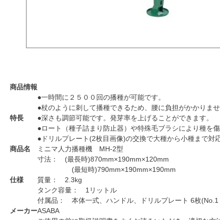
商品情報
●一時間に２５００回の播種が可能です。
●杖のように刺して播種できるため、腰に負担がかかりま
特長
●深さも調節可能です。発芽率を上げることができます。
●ロート（種子詰まり防止器）や特殊毛ブラシにより種を
●ドリルプレート(2枚目画像)の交換で大種から小種まで対
商品名
ミニマ人力播種機 MH-2型
寸法： (最長時)870mm×190mm×120mm
(最短時)790mm×190mm×190mm
仕様
質量： 2.3kg
タンク容量： 1リットル
付属品： 本体一式、ハンドル、ドリルプレート 6枚(No.1
メーカー
ASABA