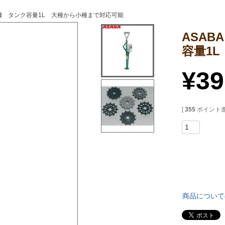
機 タンク容量1L 大種から小種まで対応可能
ASA
容量1
¥
39
[
355
ポイント進
商品について