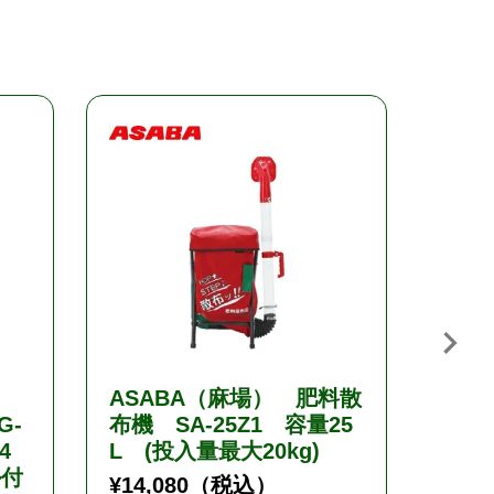
ASABA（麻場） 肥料散
KO
G-
布機 SA-25Z1 容量25
剤専
4
L (投入量最大20kg)
草剤
ル付
(タン
¥
14,080
（税込）