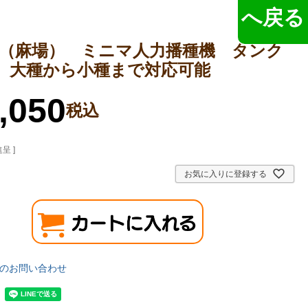
へ戻る
BA（麻場） ミニマ人力播種機 タンク
L 大種から小種まで対応可能
,050
税込
呈 ]
お気に入りに登録する
のお問い合わせ