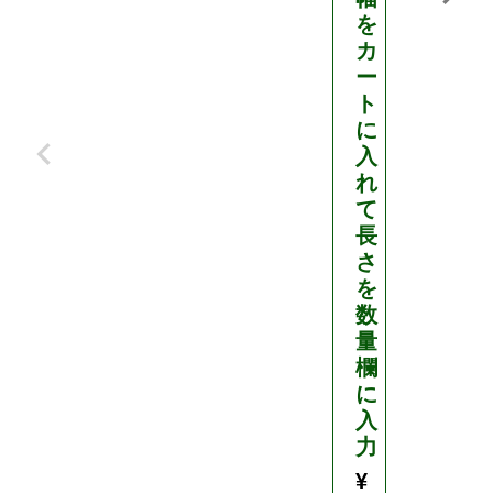
を
カ
ー
ト
に
入
れ
て
長
さ
を
数
量
欄
に
入
力
¥