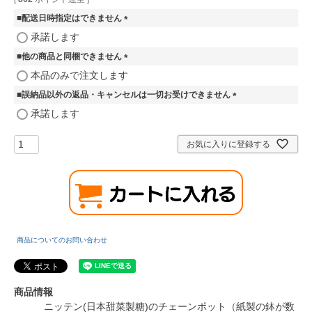
■配送日時指定はできません
(
承諾します
必
■他の商品と同梱できません
須
)
(
本品のみで注文します
必
■誤納品以外の返品・キャンセルは一切お受けできません
須
)
(
承諾します
必
須
お気に入りに登録する
)
商品についてのお問い合わせ
商品情報
ニッテン(日本甜菜製糖)のチェーンポット（紙製の鉢が数