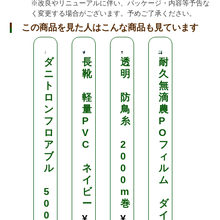
※改良やリニューアルに伴い、パッケージ・内容等予告な
く変更する場合がございます。予めご了承ください。
この商品を見た人はこんな商品も見ています
ダ
長
透
耐
マ
ニ
靴
明
久
イ
ト
無
キ
ロ
軽
防
滴
ラ
ン
量
鳥
農
ー
フ
P
糸
P
L
ロ
V
O
ア
C
2
フ
5
ブ
0
ィ
0
ル
ネ
0
ル
0
イ
0
ム
m
5
ビ
m
l
0
ー
巻
ダ
¥
0
イ
¥
¥