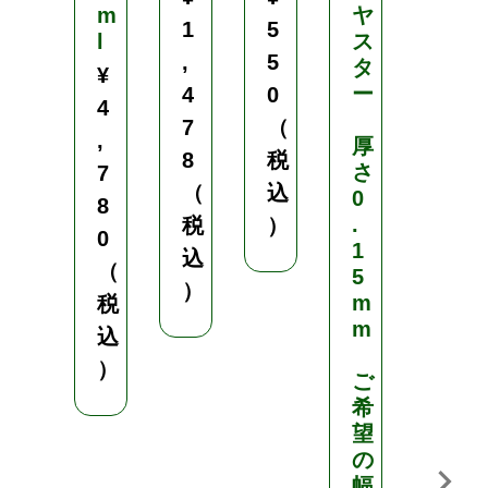
1
m
ヤ
1
5
,
l
ス
,
5
タ
7
¥
ー
4
0
0
4
7
（
0
,
厚
8
税
（
さ
7
（
込
0
税
8
.
税
）
込
0
1
込
）
（
5
）
m
税
m
込
）
ご
希
望
の
幅