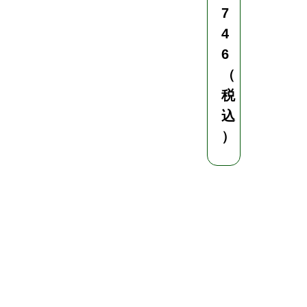
7
4
6
（
税
込
）