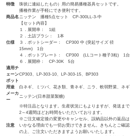
特徴
珠状に連結したもの）用の簡易播種器具セットです。
播種作業が手軽にでき便利です。
商品名
ニッテン 播種5点セット CP-300LL-3-中
【セット内容】
１．展開串： 1組
２．土詰ブラシ： 1本
仕様
３．ポットシーダー： CP300 中 (突起サイズ 径
15mm) 1台
４．ポットプレート： CP300 (LLコート種子3粒) 1台
６．展開枠： CP-30K 5台
適用チ
ェーン
CP303、LP-303-10、LP-303-15、BP303
ポット
用途
白ネギ、ミツバ、花き類、青ネギ、ニラ、軟弱野菜、ネギ
メーカ
ニッテン(日本甜菜製糖)
ー
※特注品となります。生産状況にもよりますが、発送まで
2～4週間ほどお時間をいただいております。
※ご注文確定後の変更やキャンセル、誤納品以外の返品は
注意
いかなる理由でも一切お受けできません。きちんとご確認
の上、ご注文いただきますようお願いいたします。