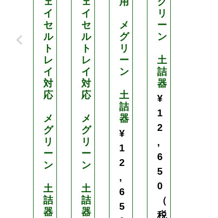
ェ
ェ
用
グ
S
イ
イ
リ
型
セ
セ
メ
ー
ル
ル
グ
ン
手
ト
ト
リ
詰
レ
レ
ー
土
用
イ
イ
ン
詰
¥
対
対
器
1
応
応
土
¥
1
詰
1
メ
メ
器
,
2
グ
グ
¥
6
リ
リ
,
1
6
ー
ー
6
2
0
ン
ン
5
,
（
0
土
土
6
税
詰
詰
（
5
込
器
器
税