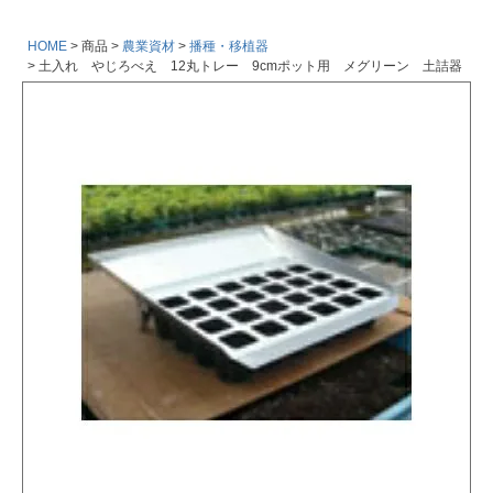
HOME
商品
農業資材
播種・移植器
土入れ やじろべえ 12丸トレー 9cmポット用 メグリーン 土詰器