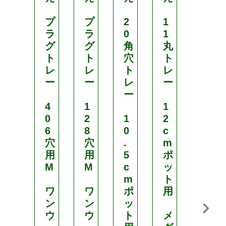
ト
プ
プ
2
1
ト
ラ
ラ
0
1
レ
グ
グ
角
丸
ー
ト
ト
穴
ト
用
レ
レ
ト
レ
連
ー
ー
レ
ー
続
ー
土
4
1
1
詰
0
2
1
2
器
6
8
0
c
穴
穴
.
m
S
用
用
5
ポ
S
M
M
c
ッ
ポ
m
ト
ッ
ワ
ワ
ポ
用
タ
ン
ン
ッ
ー
ウ
ウ
ト
メ
S