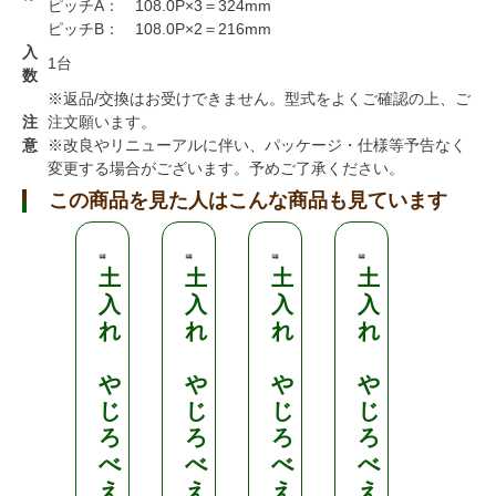
ピッチA： 108.0P×3＝324mm
ピッチB： 108.0P×2＝216mm
入
1台
数
※返品/交換はお受けできません。型式をよくご確認の上、ご
注
注文願います。
意
※改良やリニューアルに伴い、パッケージ・仕様等予告なく
変更する場合がございます。予めご了承ください。
この商品を見た人はこんな商品も見ています
土
土
土
土
槍
入
入
入
入
木
れ
れ
れ
れ
産
業
や
や
や
や
じ
じ
じ
じ
連
ろ
ろ
ろ
ろ
結
べ
べ
べ
べ
ポ
え
え
え
え
ッ