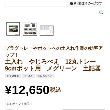
プラグトレーやポットへの土入れ作業の効率ア
ップ！
土入れ やじろべえ 12丸トレー
9cmポット用 メグリーン 土詰器
割引対象外
代引不可
日時指定不可
¥
12,650
税込
[
115
ポイント進呈 ]