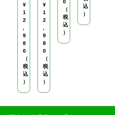
0
）
¥
¥
込
（
1
1
）
税
2
2
込
,
,
）
9
9
8
8
0
0
（
（
税
税
込
込
）
）