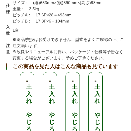
サイズ： (縦)653mm×(横)590mm×(高さ)98mm
仕
重量： 2.5kg
様
ピッチA： 17.6P×28＝493mm
ピッチB： 17.3P×6＝104mm
入
1台
数
※返品/交換はお受けできません。型式をよくご確認の上、ご
注
注文願います。
意
※改良やリニューアルに伴い、パッケージ・仕様等予告なく
変更する場合がございます。予めご了承ください。
この商品を見た人はこんな商品も見ています
土
土
土
土
土
入
入
入
入
入
れ
れ
れ
れ
れ
や
や
や
や
や
じ
じ
じ
じ
じ
ろ
ろ
ろ
ろ
ろ