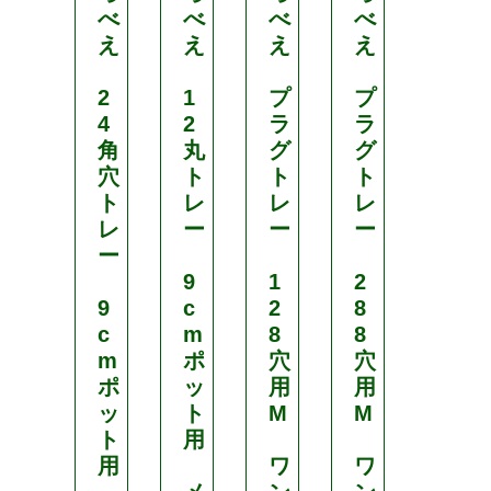
べ
べ
べ
べ
べ
え
え
え
え
え
2
1
プ
プ
1
4
2
ラ
ラ
1
角
丸
グ
グ
丸
穴
ト
ト
ト
ト
ト
レ
レ
レ
レ
レ
ー
ー
ー
ー
ー
9
1
2
1
9
c
2
8
2
c
m
8
8
c
m
ポ
穴
穴
m
ポ
ッ
用
用
ポ
ッ
ト
M
M
ッ
ト
用
ト
用
ワ
ワ
用