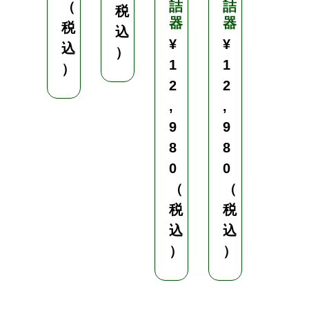
詰
詰
（
（
税
器
器
税
税
込
¥
¥
込
込
）
1
1
）
）
2
2
,
,
9
9
8
8
0
0
（
（
税
税
込
込
）
）