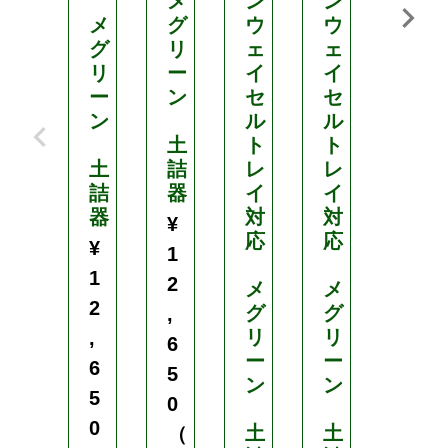
メ
ン
ン
メ
グ
ウ
ウ
メ
グ
リ
ェ
ェ
グ
リ
ー
イ
イ
リ
ー
ン
セ
セ
ー
ン
ル
ル
ン
土
ト
ト
土
詰
レ
レ
土
詰
器
イ
イ
詰
器
対
対
器
¥
応
応
¥
¥
1
1
1
2
メ
メ
2
2
グ
グ
,
リ
リ
,
,
6
ー
ー
6
6
5
ン
ン
5
5
0
0
0
土
土
（