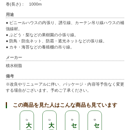
巻(長さ)： 1000m
用途
● ビニールハウスの内張り、誘引線、カーテン吊り線ハウスの補
強線材。
● ぶどう・梨などの果樹園の小張り線。
● 防鳥・防虫ネット、防霜・遮光ネットなどの張り線。
● カキ・海苔などの養殖棚の吊り線。
メーカー
積水樹脂
備考
※改良やリニューアルに伴い、パッケージ・内容等予告なく変更
する場合がございます。予めご了承ください。
この商品を見た人はこんな商品も見ています
大
大
セ
セ
大