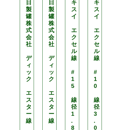
日
日
キ
キ
日
製
製
ス
ス
製
罐
罐
イ
イ
罐
株
株
株
式
式
エ
エ
式
会
会
ク
ク
会
社
社
セ
セ
社
ル
ル
デ
デ
線
線
デ
ィ
ィ
ィ
ッ
ッ
#
#
ッ
ク
ク
1
1
ク
5
0
エ
エ
エ
ス
ス
線
線
ス
タ
タ
径
径
タ
ー
ー
1
3
ー
線
線
.
.
線
8
0