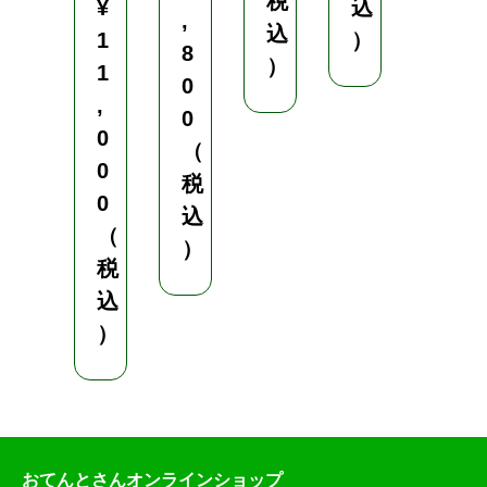
税
¥
込
¥
,
込
1
）
7
8
）
1
,
0
,
3
0
0
4
（
0
8
税
0
（
込
（
税
）
税
込
込
）
）
おてんとさんオンラインショップ